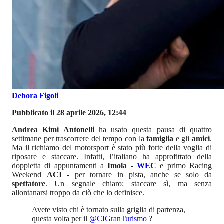
Debora Figoli
Pubblicato il 28 aprile 2026, 12:44
Andrea Kimi Antonelli
ha usato questa pausa di quattro
settimane per trascorrere del tempo con la
famiglia
e gli
amici
.
Ma il richiamo del motorsport è stato più forte della voglia di
riposare e staccare. Infatti, l’italiano ha approfittato della
doppietta di appuntamenti a
Imola
-
WEC
e primo Racing
Weekend
ACI
- per tornare in pista, anche se solo da
spettatore
. Un segnale chiaro: staccare sì, ma senza
allontanarsi troppo da ciò che lo definisce.
Avete visto chi è tornato sulla griglia di partenza,
questa volta per il
@CIGranTurismo
?