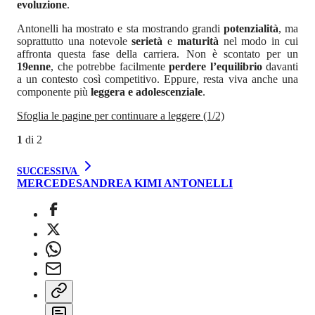
evoluzione
.
Antonelli ha mostrato e sta mostrando grandi
potenzialità
, ma
soprattutto una notevole
serietà
e
maturità
nel modo in cui
affronta questa fase della carriera. Non è scontato per un
19enne
, che potrebbe facilmente
perdere l’equilibrio
davanti
a un contesto così competitivo. Eppure, resta viva anche una
componente più
leggera e adolescenziale
.
Sfoglia le pagine per continuare a leggere (1/2)
1
di
2
SUCCESSIVA
MERCEDES
ANDREA KIMI ANTONELLI