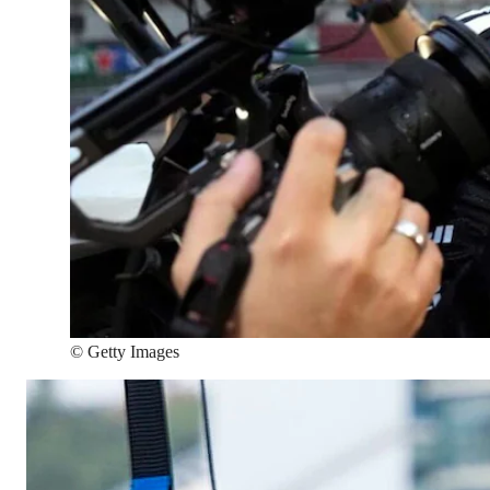
©
Getty Images