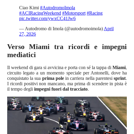
Ciao Kimi
#AutodromoImola
#ACIRacingWeekend
#Motorsport
#Racing
pic.twitter.com/ywxCC41Jw6
— Autodromo di Imola (@autodromoimola)
April
27, 2026
Verso Miami tra ricordi e impegni
mediatici
Il weekend di gara si avvicina e porta con sé la tappa di
Miami
,
circuito legato a un momento speciale per Antonelli, dove ha
conquistato la sua
prima pole
in carriera nella parentesi
sprint
.
I ricordi positivi non mancano, ma prima di scendere in pista è
il tempo degli
impegni fuori dal tracciato
.