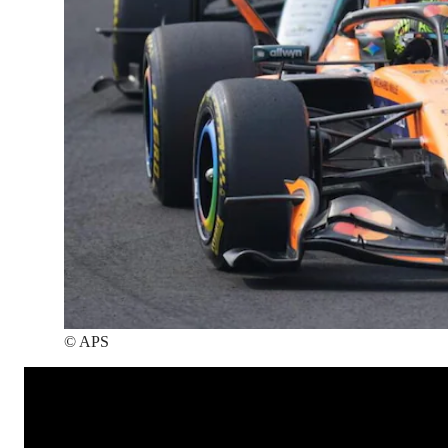
©
APS