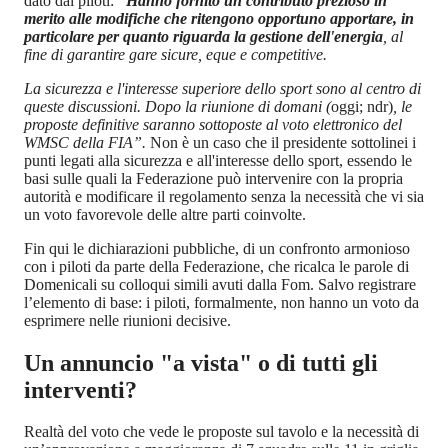
dato dai piloti:
“Hanno fornito un contributo prezioso in
merito alle modifiche che ritengono opportuno apportare, in
particolare per quanto riguarda la gestione dell'energia
, al
fine di garantire gare sicure, eque e competitive.
La sicurezza e l'interesse superiore dello sport sono al centro di
queste discussioni. Dopo la riunione di domani (
oggi; ndr)
, le
proposte definitive saranno sottoposte al voto elettronico del
WMSC della FIA”.
Non è un caso che il presidente sottolinei i
punti legati alla sicurezza e all'interesse dello sport, essendo le
basi sulle quali la Federazione può intervenire con la propria
autorità e modificare il regolamento senza la necessità che vi sia
un voto favorevole delle altre parti coinvolte.
Fin qui le dichiarazioni pubbliche, di un confronto armonioso
con i piloti da parte della Federazione, che ricalca le parole di
Domenicali su colloqui simili avuti dalla Fom. Salvo registrare
l’elemento di base: i piloti, formalmente, non hanno un voto da
esprimere nelle riunioni decisive.
Un annuncio "a vista" o di tutti gli
interventi?
Realtà del voto che vede le proposte sul tavolo e la necessità di