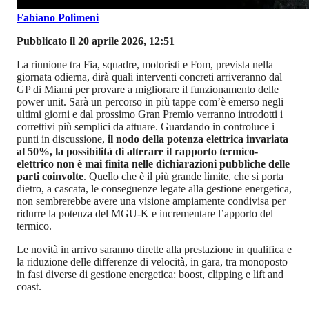
Fabiano Polimeni
Pubblicato il 20 aprile 2026, 12:51
La riunione tra Fia, squadre, motoristi e Fom, prevista nella
giornata odierna, dirà quali interventi concreti arriveranno dal
GP di Miami per provare a migliorare il funzionamento delle
power unit. Sarà un percorso in più tappe com’è emerso negli
ultimi giorni e dal prossimo Gran Premio verranno introdotti i
correttivi più semplici da attuare. Guardando in controluce i
punti in discussione,
il nodo della potenza elettrica invariata
al 50%, la possibilità di alterare il rapporto termico-
elettrico non è mai finita nelle dichiarazioni pubbliche delle
parti coinvolte
. Quello che è il più grande limite, che si porta
dietro, a cascata, le conseguenze legate alla gestione energetica,
non sembrerebbe avere una visione ampiamente condivisa per
ridurre la potenza del MGU-K e incrementare l’apporto del
termico.
Le novità in arrivo saranno dirette alla prestazione in qualifica e
la riduzione delle differenze di velocità, in gara, tra monoposto
in fasi diverse di gestione energetica: boost, clipping e lift and
coast.