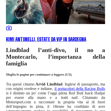
KIMI ANTONELLI, ESTATE DA VIP IN SARDEGNA
Lindblad l’anti-divo, il no a
Montecarlo, l’importanza della
famiglia
Sfoglia le pagine per continuare a leggere (1/2).
Tra questi citiamo
Arvid Lindblad
. Inglese di passaporto, ma
con origini svedese e indiane,
il portacolori della Racing Bulls
si è distinto un po’ come l’oggi pilota Red Bull Isack Hadjar
per essere alla mano e a tratti naif. Chiamato da
Motorsport.com a raccontare la propria vita al di fuori
dell’impegno in pista, il 18enne ha confidato di aver
categoricamente escluso la possibilità di trascorrere la sua