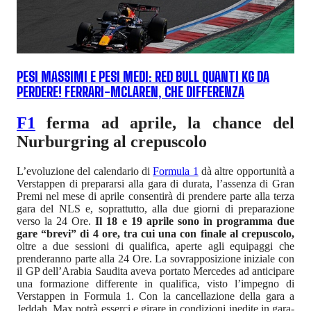
PESI MASSIMI E PESI MEDI: RED BULL QUANTI KG DA
PERDERE! FERRARI-MCLAREN, CHE DIFFERENZA
F1
ferma ad aprile, la chance del
Nurburgring al crepuscolo
L’evoluzione del calendario di
Formula 1
dà altre opportunità a
Verstappen di prepararsi alla gara di durata, l’assenza di Gran
Premi nel mese di aprile consentirà di prendere parte alla terza
gara del NLS e, soprattutto, alla due giorni di preparazione
verso la 24 Ore.
Il 18 e 19 aprile sono in programma due
gare “brevi” di 4 ore, tra cui una con finale al crepuscolo,
oltre a due sessioni di qualifica, aperte agli equipaggi che
prenderanno parte alla 24 Ore. La sovrapposizione iniziale con
il GP dell’Arabia Saudita aveva portato Mercedes ad anticipare
una formazione differente in qualifica, visto l’impegno di
Verstappen in Formula 1. Con la cancellazione della gara a
Jeddah, Max potrà esserci e girare in condizioni inedite in gara-