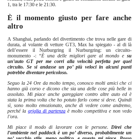
1, tra le 17:30 e le 21:30.
È il momento giusto per fare anche
altro
A Shanghai, parlando del divertimento che trova nelle gare di
durata, al volante di vetture GT3, Max ha spiegato - al di là
dell’essere il Nurburgring il Nurburgring: un circuito-
monumento -: “
È una delle migliori gare al mondo e
su
un’auto GT per me corri alla velocità perfetta per quel
circuito. Se si andasse un po’ più veloci in alcuni punti
potrebbe diventare pericoloso.
Seguo la 24 Ore da molto tempo, conosco molti amici che ci
hanno già corso e dicono che sia una delle cose più belle in
assoluto. Mi piace anche gareggiare contro altre auto ed è
stata la prima volta che ho potuto farlo come si deve. Quindi
sì, sono molto emozionato, anche di vedere come andremo,
perché la
griglia di partenza
è molto competitiva e non vedo
l’ora.
Mi piace il modo di lavorare con le persone.
Direi che
l’ambiente nel paddock è un po’ diverso, probabilmente un
po’ vecchio stile, meno politico, e questo mi piace. Posso