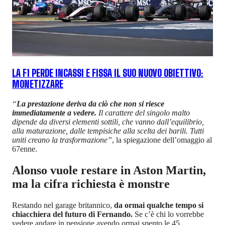
LA F1 PERDE INCASSI E FISSA IL SUO NUOVO OBIETTIVO:
MONETIZZARE
“
La prestazione deriva da ciò che non si riesce
immediatamente a vedere.
Il carattere del singolo malto
dipende da diversi elementi sottili, che vanno dall’equilibrio,
alla maturazione, dalle tempisiche alla scelta dei barili. Tutti
uniti creano la trasformazione”
, la spiegazione dell’omaggio al
67enne.
Alonso vuole restare in Aston Martin,
ma la cifra richiesta è monstre
Restando nel garage britannico,
da ormai qualche tempo si
chiacchiera del futuro di Fernando.
Se c’è chi lo vorrebbe
vedere andare in pensione avendo ormai spento le 45