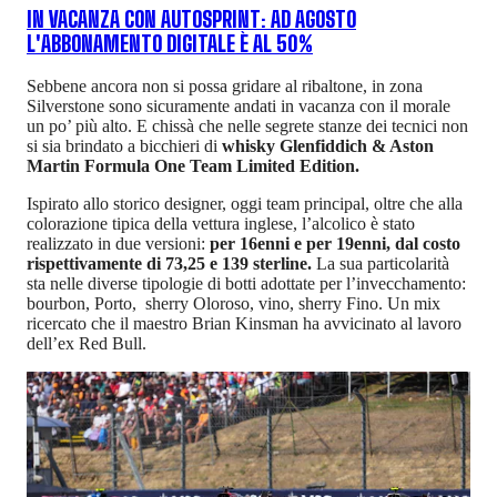
IN VACANZA CON AUTOSPRINT: AD AGOSTO
L'ABBONAMENTO DIGITALE È AL 50%
Sebbene ancora non si possa gridare al ribaltone, in zona
Silverstone sono sicuramente andati in vacanza con il morale
un po’ più alto. E chissà che nelle segrete stanze dei tecnici non
si sia brindato a bicchieri di
whisky Glenfiddich & Aston
Martin Formula One Team Limited Edition.
Ispirato allo storico designer, oggi team principal, oltre che alla
colorazione tipica della vettura inglese, l’alcolico è stato
realizzato in due versioni:
per 16enni e per 19enni, dal costo
rispettivamente di 73,25 e 139 sterline.
La sua particolarità
sta nelle diverse tipologie di botti adottate per l’invecchamento:
bourbon, Porto, sherry Oloroso, vino, sherry Fino. Un mix
ricercato che il maestro Brian Kinsman ha avvicinato al lavoro
dell’ex Red Bull.