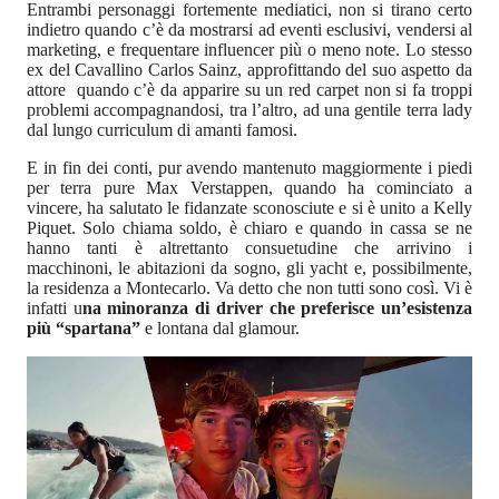
Entrambi personaggi fortemente mediatici, non si tirano certo
indietro quando c’è da mostrarsi ad eventi esclusivi, vendersi al
marketing, e frequentare influencer più o meno note. Lo stesso
ex del Cavallino Carlos Sainz, approfittando del suo aspetto da
attore quando c’è da apparire su un red carpet non si fa troppi
problemi accompagnandosi, tra l’altro, ad una gentile terra lady
dal lungo curriculum di amanti famosi.
E in fin dei conti, pur avendo mantenuto maggiormente i piedi
per terra pure Max Verstappen, quando ha cominciato a
vincere, ha salutato le fidanzate sconosciute e si è unito a Kelly
Piquet. Solo chiama soldo, è chiaro e quando in cassa se ne
hanno tanti è altrettanto consuetudine che arrivino i
macchinoni, le abitazioni da sogno, gli yacht e, possibilmente,
la residenza a Montecarlo. Va detto che non tutti sono così. Vi è
infatti u
na minoranza di driver che preferisce un’esistenza
più “spartana”
e lontana dal glamour.