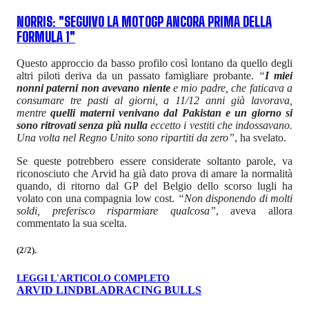
NORRIS: "SEGUIVO LA MOTOGP ANCORA PRIMA DELLA
FORMULA 1"
Questo approccio da basso profilo così lontano da quello degli
altri piloti deriva da un passato famigliare probante.
“
I miei
nonni paterni non avevano niente
e mio padre, che faticava a
consumare tre pasti al giorni, a 11/12 anni già lavorava,
mentre
quelli materni venivano dal Pakistan e un giorno si
sono ritrovati senza più nulla
eccetto i vestiti che indossavano.
Una volta nel Regno Unito sono ripartiti da zero”
, ha svelato.
Se queste potrebbero essere considerate soltanto parole, va
riconosciuto che Arvid ha già dato prova di amare la normalità
quando, di ritorno dal GP del Belgio dello scorso lugli ha
volato con una compagnia low cost.
“Non disponendo di molti
soldi, preferisco risparmiare qualcosa”
, aveva allora
commentato la sua scelta.
(2/2).
LEGGI L'ARTICOLO COMPLETO
ARVID LINDBLAD
RACING BULLS