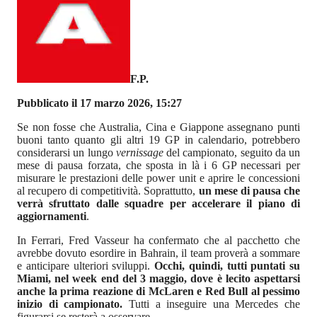
F.P.
Pubblicato il 17 marzo 2026, 15:27
Se non fosse che Australia, Cina e Giappone assegnano punti
buoni tanto quanto gli altri 19 GP in calendario, potrebbero
considerarsi un lungo
vernissage
del campionato, seguito da un
mese di pausa forzata, che sposta in là i 6 GP necessari per
misurare le prestazioni delle power unit e aprire le concessioni
al recupero di competitività. Soprattutto,
un mese di pausa che
verrà sfruttato dalle squadre per accelerare il piano di
aggiornamenti
.
In Ferrari, Fred Vasseur ha confermato che al pacchetto che
avrebbe dovuto esordire in Bahrain, il team proverà a sommare
e anticipare ulteriori sviluppi.
Occhi, quindi, tutti puntati su
Miami, nel week end del 3 maggio, dove è lecito aspettarsi
anche la prima reazione di McLaren e Red Bull al pessimo
inizio di campionato.
Tutti a inseguire una Mercedes che
figurarsi se resterà a osservare.