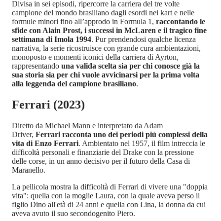
Divisa in sei episodi, ripercorre la carriera del tre volte
campione del mondo brasiliano dagli esordi nei kart e nelle
formule minori fino all’approdo in Formula 1,
raccontando le
sfide con Alain Prost, i successi in McLaren e il tragico fine
settimana di Imola 1994
. Pur prendendosi qualche licenza
narrativa, la serie ricostruisce con grande cura ambientazioni,
monoposto e momenti iconici della carriera di Ayrton,
rappresentando
una valida scelta sia per chi conosce già la
sua storia sia per chi vuole avvicinarsi per la prima volta
alla leggenda del campione brasiliano
.
Ferrari (2023)
Diretto da Michael Mann e interpretato da Adam
Driver,
Ferrari racconta uno dei periodi più complessi della
vita di Enzo Ferrari
. Ambientato nel 1957, il film intreccia le
difficoltà personali e finanziarie del Drake con la pressione
delle corse, in un anno decisivo per il futuro della Casa di
Maranello.
La pellicola mostra la difficoltà di Ferrari di vivere una "doppia
vita": quella con la moglie Laura, con la quale aveva perso il
figlio Dino all'età di 24 anni e quella con Lina, la donna da cui
aveva avuto il suo secondogenito Piero.