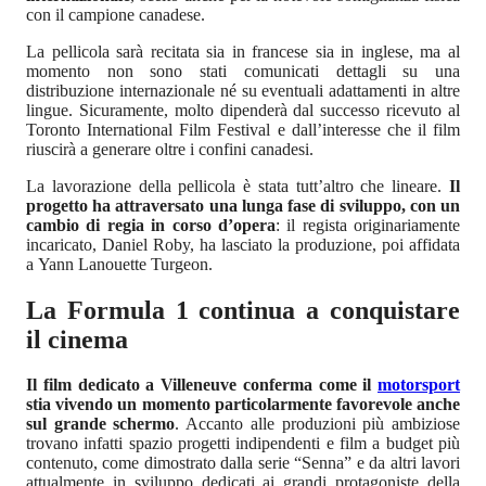
con il campione canadese.
La pellicola sarà recitata sia in francese sia in inglese, ma al
momento non sono stati comunicati dettagli su una
distribuzione internazionale né su eventuali adattamenti in altre
lingue. Sicuramente, molto dipenderà dal successo ricevuto al
Toronto International Film Festival e dall’interesse che il film
riuscirà a generare oltre i confini canadesi.
La lavorazione della pellicola è stata tutt’altro che lineare.
Il
progetto ha attraversato una lunga fase di sviluppo, con un
cambio di regia in corso d’opera
: il regista originariamente
incaricato, Daniel Roby, ha lasciato la produzione, poi affidata
a Yann Lanouette Turgeon.
La Formula 1 continua a conquistare
il cinema
Il film dedicato a Villeneuve conferma come il
motorsport
stia vivendo un momento particolarmente favorevole anche
sul grande schermo
. Accanto alle produzioni più ambiziose
trovano infatti spazio progetti indipendenti e film a budget più
contenuto, come dimostrato dalla serie “Senna” e da altri lavori
attualmente in sviluppo dedicati ai grandi protagoniste della