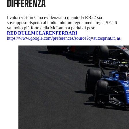
DIFFERENZA
I valori visti in Cina evidenziano quanto la RB22 sia
sovrappeso rispetto al limite minimo regolamentare; la SF-26
va molto più forte della McLaren a parità di peso
RED BULL
MCLAREN
FERRARI
https://www.google.com/preferences/source?q=autosprint.it
,
as