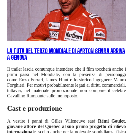
LA TUTA DEL TERZO MONDIALE DI AYRTON SENNA ARRIVA
A GENOVA
Il trailer lascia comunque intendere che il film toccherà anche i
primi passi nel Mondiale, con la presenza di personaggi
come Enzo Ferrari, James Hunt e lo storico ingegnere Mauro
Forghieri. Per motivi probabilmente legati ai diritti commerciali,
tuttavia, nel materiale promozionale non compare il celebre
Cavallino Rampante sulle monoposto.
Cast e produzione
A vestire i panni di Gilles Villeneuve sarà
Rémi Goulet,
giovane attore del Québec al suo primo progetto di rilievo
internazionale
, scelto anche per la notevole somiglianza fisica