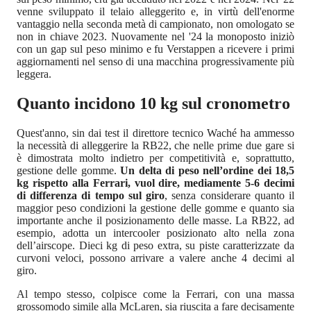
venne sviluppato il telaio alleggerito e, in virtù dell'enorme
vantaggio nella seconda metà di campionato, non omologato se
non in chiave 2023. Nuovamente nel '24 la monoposto iniziò
con un gap sul peso minimo e fu Verstappen a ricevere i primi
aggiornamenti nel senso di una macchina progressivamente più
leggera.
Quanto incidono 10 kg sul cronometro
Quest'anno, sin dai test il direttore tecnico Waché ha ammesso
la necessità di alleggerire la RB22, che nelle prime due gare si
è dimostrata molto indietro per competitività e, soprattutto,
gestione delle gomme.
Un delta di peso nell’ordine dei 18,5
kg rispetto alla Ferrari, vuol dire, mediamente 5-6 decimi
di differenza di tempo sul giro
, senza considerare quanto il
maggior peso condizioni la gestione delle gomme e quanto sia
importante anche il posizionamento delle masse. La RB22, ad
esempio, adotta un intercooler posizionato alto nella zona
dell’airscope. Dieci kg di peso extra, su piste caratterizzate da
curvoni veloci, possono arrivare a valere anche 4 decimi al
giro.
Al tempo stesso, colpisce come la Ferrari, con una massa
grossomodo simile alla McLaren, sia riuscita a fare decisamente