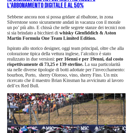
L'ABBONAMENTO DIGITALE È AL 50%
Sebbene ancora non si possa gridare al ribaltone, in zona
Silverstone sono sicuramente andati in vacanza con il morale
un po’ più alto. E chissà che nelle segrete stanze dei tecnici non
si sia brindato a bicchieri di
whisky Glenfiddich & Aston
Martin Formula One Team Limited Edition.
Ispirato allo storico designer, oggi team principal, oltre che alla
colorazione tipica della vettura inglese, l’alcolico è stato
realizzato in due versioni:
per 16enni e per 19enni, dal costo
rispettivamente di 73,25 e 139 sterline.
La sua particolarità
sta nelle diverse tipologie di botti adottate per l’invecchamento:
bourbon, Porto, sherry Oloroso, vino, sherry Fino. Un mix
ricercato che il maestro Brian Kinsman ha avvicinato al lavoro
dell’ex Red Bull.