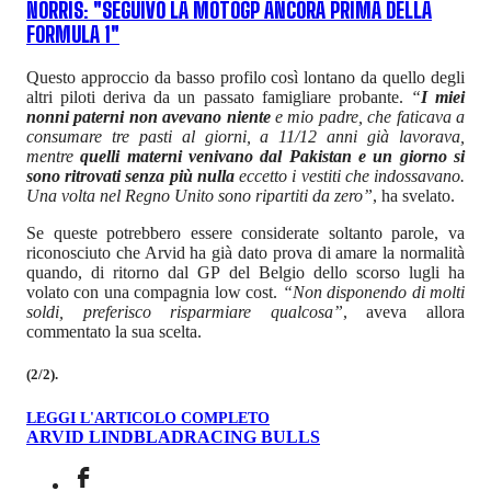
NORRIS: "SEGUIVO LA MOTOGP ANCORA PRIMA DELLA
FORMULA 1"
Questo approccio da basso profilo così lontano da quello degli
altri piloti deriva da un passato famigliare probante.
“
I miei
nonni paterni non avevano niente
e mio padre, che faticava a
consumare tre pasti al giorni, a 11/12 anni già lavorava,
mentre
quelli materni venivano dal Pakistan e un giorno si
sono ritrovati senza più nulla
eccetto i vestiti che indossavano.
Una volta nel Regno Unito sono ripartiti da zero”
, ha svelato.
Se queste potrebbero essere considerate soltanto parole, va
riconosciuto che Arvid ha già dato prova di amare la normalità
quando, di ritorno dal GP del Belgio dello scorso lugli ha
volato con una compagnia low cost.
“Non disponendo di molti
soldi, preferisco risparmiare qualcosa”
, aveva allora
commentato la sua scelta.
(2/2).
LEGGI L'ARTICOLO COMPLETO
ARVID LINDBLAD
RACING BULLS