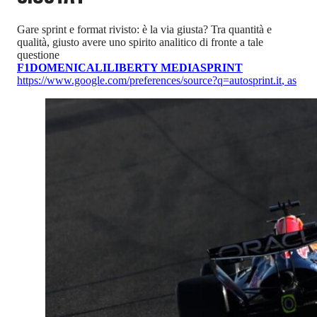
Gare sprint e format rivisto: è la via giusta? Tra quantità e
qualità, giusto avere uno spirito analitico di fronte a tale
questione
F1
DOMENICALI
LIBERTY MEDIA
SPRINT
https://www.google.com/preferences/source?q=autosprint.it
,
as