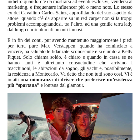
indietro quando c’è da mostrarsi ad eventi esclusivi, vendersi al
marketing, e frequentare influencer più o meno note. Lo stesso
ex del Cavallino Carlos Sainz, approfittando del suo aspetto da
attore quando c’è da apparire su un red carpet non si fa troppi
problemi accompagnandosi, tra l’altro, ad una gentile terra lady
dal lungo curriculum di amanti famosi.
E in fin dei conti, pur avendo mantenuto maggiormente i piedi
per terra pure Max Verstappen, quando ha cominciato a
vincere, ha salutato le fidanzate sconosciute e si è unito a Kelly
Piquet. Solo chiama soldo, è chiaro e quando in cassa se ne
hanno tanti è altrettanto consuetudine che arrivino i
macchinoni, le abitazioni da sogno, gli yacht e, possibilmente,
la residenza a Montecarlo. Va detto che non tutti sono così. Vi è
infatti u
na minoranza di driver che preferisce un’esistenza
più “spartana”
e lontana dal glamour.