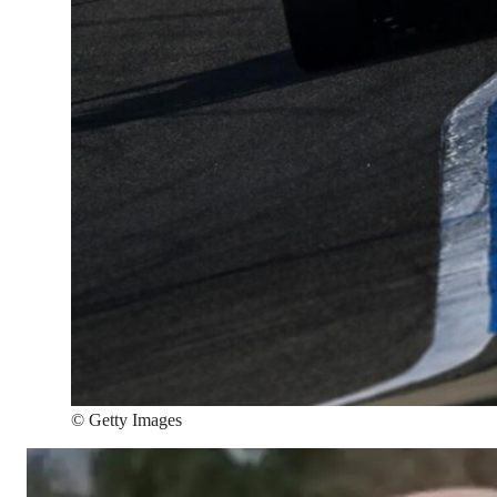
©
Getty Images