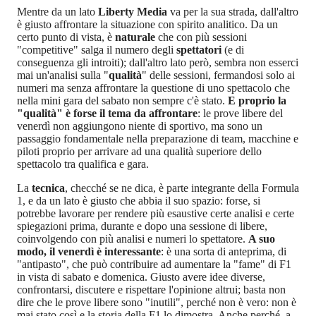
Mentre da un lato
Liberty Media
va per la sua strada, dall'altro
è giusto affrontare la situazione con spirito analitico. Da un
certo punto di vista, è
naturale
che con più sessioni
"competitive" salga il numero degli
spettatori
(e di
conseguenza gli introiti); dall'altro lato però, sembra non esserci
mai un'analisi sulla "
qualità
" delle sessioni, fermandosi solo ai
numeri ma senza affrontare la questione di uno spettacolo che
nella mini gara del sabato non sempre c'è stato.
E proprio la
"qualità" è forse il tema da affrontare
: le prove libere del
venerdì non aggiungono niente di sportivo, ma sono un
passaggio fondamentale nella preparazione di team, macchine e
piloti proprio per arrivare ad una qualità superiore dello
spettacolo tra qualifica e gara.
La
tecnica
, checché se ne dica, è parte integrante della Formula
1, e da un lato è giusto che abbia il suo spazio: forse, si
potrebbe lavorare per rendere più esaustive certe analisi e certe
spiegazioni prima, durante e dopo una sessione di libere,
coinvolgendo con più analisi e numeri lo spettatore.
A suo
modo, il venerdì è interessante
: è una sorta di anteprima, di
"antipasto", che può contribuire ad aumentare la "fame" di F1
in vista di sabato e domenica. Giusto avere idee diverse,
confrontarsi, discutere e rispettare l'opinione altrui; basta non
dire che le prove libere sono "inutili", perché non è vero: non è
mai stato così e la storia della F1 lo dimostra. Anche perché, a