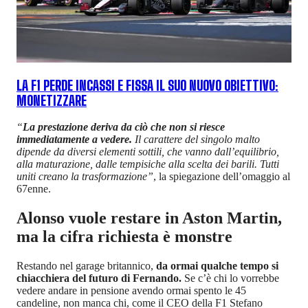
LA F1 PERDE INCASSI E FISSA IL SUO NUOVO OBIETTIVO:
MONETIZZARE
“
La prestazione deriva da ciò che non si riesce
immediatamente a vedere.
Il carattere del singolo malto
dipende da diversi elementi sottili, che vanno dall’equilibrio,
alla maturazione, dalle tempisiche alla scelta dei barili. Tutti
uniti creano la trasformazione”
, la spiegazione dell’omaggio al
67enne.
Alonso vuole restare in Aston Martin,
ma la cifra richiesta è monstre
Restando nel garage britannico,
da ormai qualche tempo si
chiacchiera del futuro di Fernando.
Se c’è chi lo vorrebbe
vedere andare in pensione avendo ormai spento le 45
candeline, non manca chi, come il CEO della F1 Stefano