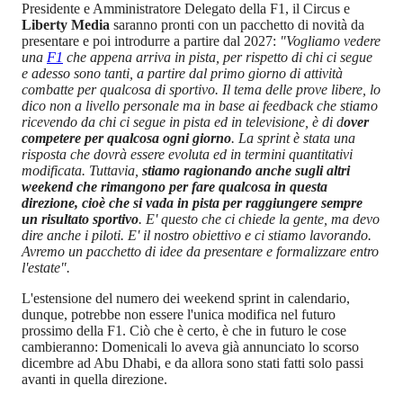
Presidente e Amministratore Delegato della F1, il Circus e
Liberty Media
saranno pronti con un pacchetto di novità da
presentare e poi introdurre a partire dal 2027:
"Vogliamo vedere
una
F1
che appena arriva in pista, per rispetto di chi ci segue
e adesso sono tanti, a partire dal primo giorno di attività
combatte per qualcosa di sportivo. Il tema delle prove libere, lo
dico non a livello personale ma in base ai feedback che stiamo
ricevendo da chi ci segue in pista ed in televisione, è di d
over
competere per qualcosa ogni giorno
. La sprint è stata una
risposta che dovrà essere evoluta ed in termini quantitativi
modificata. Tuttavia,
stiamo ragionando anche sugli altri
weekend che rimangono per fare qualcosa in questa
direzione, cioè che si vada in pista per raggiungere sempre
un risultato sportivo
. E' questo che ci chiede la gente, ma devo
dire anche i piloti. E' il nostro obiettivo e ci stiamo lavorando.
Avremo un pacchetto di idee da presentare e formalizzare entro
l'estate".
L'estensione del numero dei weekend sprint in calendario,
dunque, potrebbe non essere l'unica modifica nel futuro
prossimo della F1. Ciò che è certo, è che in futuro le cose
cambieranno: Domenicali lo aveva già annunciato lo scorso
dicembre ad Abu Dhabi, e da allora sono stati fatti solo passi
avanti in quella direzione.