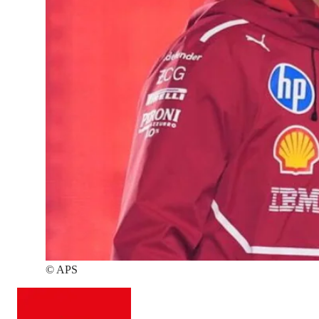
©
APS