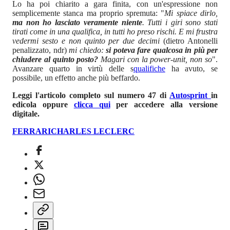
Lo ha poi chiarito a gara finita, con un'espressione non
semplicemente stanca ma proprio spremuta: "
Mi spiace dirlo,
ma non ho lasciato veramente niente
. Tutti i giri sono stati
tirati come in una qualifica, in tutti ho preso rischi. E mi frustra
vedermi sesto e non quinto per due decimi
(dietro Antonelli
penalizzato, ndr)
mi chiedo:
si poteva fare qualcosa in più per
chiudere al quinto posto?
Magari con la power-unit, non so
".
Avanzare quarto in virtù delle s
qualifiche
ha avuto, se
possibile, un effetto anche più beffardo.
Leggi l'articolo completo sul numero 47 di
Autosprint
in
edicola oppure
clicca qui
per accedere alla versione
digitale.
FERRARI
CHARLES LECLERC