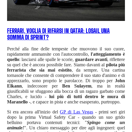
FERRARI, VOGLIA DI RIFARSI IN QATAR: LOSAIL UNA
SOMMA DI SPRINT?
Perché alla fine delle tempeste che muovono il suo cuore,
rapidamente ammansite con l'autocontrollo,
l'atteggiamento è
quello
: lasciarsi alle spalle le scorie,
guardare avanti
, riflettere
su quel che è ancora possibile fare. Siamo davanti al
pilota più
ferrarista che sia mai esistito
, da sempre. Una cartina
tornasole che consente di comprendere il suo stato d'animo e di
apprezzarlo, sono proprio le parolacce. Di troppo per
John
Elkann
, indecosore per
Ben Sulayem
, ma in realtà
giusificabili se sfuggono alla bocca di un ragazo garbato come
Charles, e lucido -
lui più di tutti dentro le mura di
Maranello
-, e capace in pista e anche esasperato, purtroppo.
Si era ancora all'inizio del
GP di Las Vegas
- primi seri giri
dopo la prima Virtual Safety Car - quando un suo grido
belluino portava contenuti tecnici: "
Spingo come un
animale!
". Un chiaro messaggio per dire agli ingegneri: quel