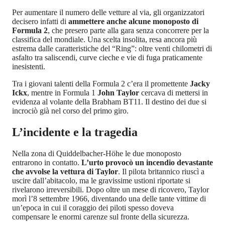
Per aumentare il numero delle vetture al via, gli organizzatori
decisero infatti di
ammettere anche alcune monoposto di
Formula 2
, che presero parte alla gara senza concorrere per la
classifica del mondiale. Una scelta insolita, resa ancora più
estrema dalle caratteristiche del “Ring”: oltre venti chilometri di
asfalto tra saliscendi, curve cieche e vie di fuga praticamente
inesistenti.
Tra i giovani talenti della Formula 2 c’era il promettente
Jacky
Ickx
, mentre in Formula 1
John Taylor
cercava di mettersi in
evidenza al volante della Brabham BT11. Il destino dei due si
incrociò già nel corso del primo giro.
L’incidente e la tragedia
Nella zona di Quiddelbacher-Höhe le due monoposto
entrarono in contatto.
L’urto provocò un incendio devastante
che avvolse la vettura di Taylor
. Il pilota britannico riuscì a
uscire dall’abitacolo, ma le gravissime ustioni riportate si
rivelarono irreversibili. Dopo oltre un mese di ricovero, Taylor
morì l’8 settembre 1966, diventando una delle tante vittime di
un’epoca in cui il coraggio dei piloti spesso doveva
compensare le enormi carenze sul fronte della sicurezza.