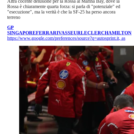
Altra cocente delusione per la Rossa al Marina Bay, dove la
Rossa è chiaramente quarta forza: si parla di "potenziale" ed
"esecuzione", ma la verità è che la SF-25 ha perso ancora
terreno
GP
SINGAPORE
FERRARI
VASSEUR
LECLERC
HAMILTON
https://www.google.com/preferences/source?q=autosprint.it
,
as