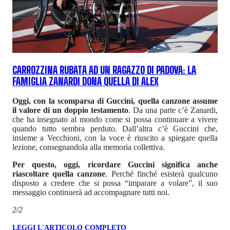
CARROZZINA RUBATA AD UN RAGAZZO DI PADOVA: LA
FAMIGLIA ZANARDI DONA QUELLA DI ALEX
Oggi, con la scomparsa di Guccini, quella canzone assume
il valore di un doppio testamento
. Da una parte c’è Zanardi,
che ha insegnato al mondo come si possa continuare a vivere
quando tutto sembra perduto. Dall’altra c’è Guccini che,
insieme a Vecchioni, con la voce è riuscito a spiegare quella
lezione, consegnandola alla memoria collettiva.
Per questo, oggi, ricordare Guccini significa anche
riascoltare quella canzone
. Perché finché esisterà qualcuno
disposto a credere che si possa “imparare a volare”, il suo
messaggio continuerà ad accompagnare tutti noi.
2/2