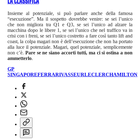
LA CLASSIFICA
Insieme al potenziale, si può parlare anche della famosa
“esecuzione”. Ma il sospetto dovrebbe venire: se sei l’unico
che non migliora tra Q1 e Q3, se sei l’unico ad alzare la
macchina dopo le libere 1, se sei l’unico che nel traffico va in
crisi con i freni, se sei l’unico costretto a fare così tanto lift and
coast, la colpa magari non è dell’esecuzione che non ha portato
alla luce il potenziale. Magari, quel potenziale, semplicemente
non c’è.
Pare se ne siano accorti tutti, ma ci si ostina a non
ammetterlo
.
GP
SINGAPORE
FERRARI
VASSEUR
LECLERC
HAMILTON