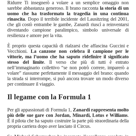
Ridurre Ti insegnerò a volare a un semplice omaggio non
sarebbe abbastanza generoso. Il brano racconta
la storia di un
uomo che ha trasformato la tragedia in una continua
rinascita
. Dopo il terribile incidente del Lausitzring del 2001,
che gli costò entrambe le gambe, Zanardi riuscì a reinventarsi
diventando campione paralimpico, simbolo universale di
resilienza e amore per la vita.
È proprio questa capacità di rialzarsi che affascina Guccini e
Vecchioni.
La canzone non celebra il campione per le
vittorie, ma l’uomo che ha saputo ridefinire il significato
stesso del limite
. Il verso che più di tutti è entrato
nell’immaginario collettivo “se non potrò correre, imparerò a
volare” riassume perfettamente il messaggio del brano: quando
la strada si interrompe, si può ancora trovare un modo diverso
per continuare il viaggio.
Il legame con la Formula 1
Per gli appassionati di Formula 1,
Zanardi rappresenta molto
più delle sue gare con Jordan, Minardi, Lotus e Williams
.
È il pilota che ha saputo costruire la parte più straordinaria della
propria carriera dopo aver lasciato il Circus.