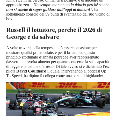
Malgrado non siano mancati gli attimi di scoramento il driver di
King’s Lynn ha cercato di mantersi positivo e di adottare un
approccio zen.
“Ho sempre mantenuto la fiducia perché so che
non si smette di saper guidare dall’oggi al domani
”
, ha
sottolineato conscio dei 59 punti di svantaggio dal suo vicino di
box.
Russell il lottatore, perché il 2026 di
George è da salvare
A volte trovarsi nella tempesta può essere occasione per
mostrare qualità prima celate, e per il britannico questo
principio sfortunato d’annata potrebbe aver rappresentato
davvero una svolta almeno per quanto concerne la sua capacità
di reggere le battute d’arresto. Di tale avviso si è dichiarato l’ex
pilota
David Coulthard
il quale, intervenendo al podcast Up
To Speed, ha dipino il collega come una sorta di highlander.