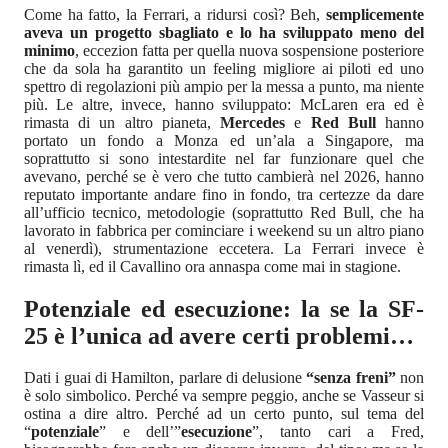
Come ha fatto, la Ferrari, a ridursi così? Beh,
semplicemente
aveva un progetto sbagliato e lo ha sviluppato meno del
minimo
, eccezion fatta per quella nuova sospensione posteriore
che da sola ha garantito un feeling migliore ai piloti ed uno
spettro di regolazioni più ampio per la messa a punto, ma niente
più. Le altre, invece, hanno sviluppato: McLaren era ed è
rimasta di un altro pianeta,
Mercedes
e
Red Bull
hanno
portato un fondo a Monza ed un’ala a Singapore, ma
soprattutto si sono intestardite nel far funzionare quel che
avevano, perché se è vero che tutto cambierà nel 2026, hanno
reputato importante andare fino in fondo, tra certezze da dare
all’ufficio tecnico, metodologie (soprattutto Red Bull, che ha
lavorato in fabbrica per cominciare i weekend su un altro piano
al venerdì), strumentazione eccetera. La Ferrari invece è
rimasta lì, ed il Cavallino ora annaspa come mai in stagione.
Potenziale ed esecuzione: la se la SF-
25 è l’unica ad avere certi problemi…
Dati i guai di Hamilton, parlare di delusione
“senza freni”
non
è solo simbolico. Perché va sempre peggio, anche se Vasseur si
ostina a dire altro. Perché ad un certo punto, sul tema del
“
potenziale
” e dell’”
esecuzione
”, tanto cari a Fred,