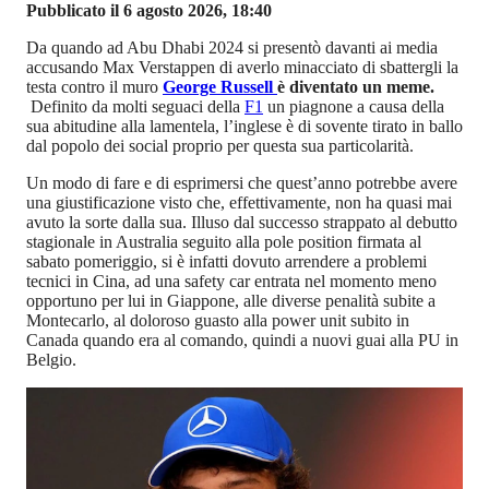
Pubblicato il 6 agosto 2026, 18:40
Da quando ad Abu Dhabi 2024 si presentò davanti ai media
accusando Max Verstappen di averlo minacciato di sbattergli la
testa contro il muro
George Russell
è diventato un meme.
Definito da molti seguaci della
F1
un piagnone a causa della
sua abitudine alla lamentela, l’inglese è di sovente tirato in ballo
dal popolo dei social proprio per questa sua particolarità.
Un modo di fare e di esprimersi che quest’anno potrebbe avere
una giustificazione visto che, effettivamente, non ha quasi mai
avuto la sorte dalla sua. Illuso dal successo strappato al debutto
stagionale in Australia seguito alla pole position firmata al
sabato pomeriggio, si è infatti dovuto arrendere a problemi
tecnici in Cina, ad una safety car entrata nel momento meno
opportuno per lui in Giappone, alle diverse penalità subite a
Montecarlo, al doloroso guasto alla power unit subito in
Canada quando era al comando, quindi a nuovi guai alla PU in
Belgio.