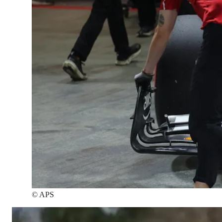
©
APS