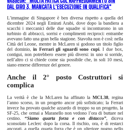
VASSEUR: "MOLTA FATICA COL RAFFREDDAMENTO SIN
DAL GIRO 3, MANCATA L'ESECUZIONE IN QUALIFICA"
L’immagine di Singapore è ben diversa rispetto a quella del
dicembre 2024 negli Emirati Arabi, dove dopo la bandiera a
scacchi i meccanici delle due squadre si incontrarono in un
turbinio di abbracci, sorrisi e complimenti reciproci: entrambe
avevano fatto una gran bella stagione. Stavolta non è così: nella
Città del Leone, mentre in McLaren si godono un titolo figlio
del dominio,
in Ferrari gli sguardi sono cupi
. I due box,
contigui, non potrebbero essere più diversi: in uno si sorride,
nell’altro ci si chiede come sia possibile che, in soli 10 mesi,
siano emerse differenze del genere.
Anche il 2° posto Costruttori si
complica
La verità è che la McLaren ha affinato la
MCL38
, regina
l’anno scorso, in un progetto ancor più sofisticato; la Ferrari
invece ha provato qualche azzardo di troppo su un progetto, la
SF-25, che ormai a Maranello non vedono l’ora di buttare nel
cestino.
“
Siamo quarta forza e con distacco”
, diceva
sconsolato Leclerc dopo la corsa. Il rischio, ora, è di restarci
ancorati, a quella quarta forza che è un ulteriore pugno nello