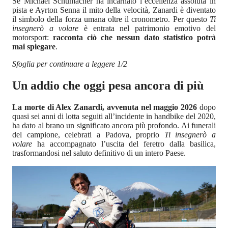
Se Michael Schumacher ha incarnato l’eccellenza assoluta in
pista e Ayrton Senna il mito della velocità, Zanardi è diventato
il simbolo della forza umana oltre il cronometro. Per questo
Ti
insegnerò a volare
è entrata nel patrimonio emotivo del
motorsport:
racconta ciò che nessun dato statistico potrà
mai spiegare
.
Sfoglia per continuare a leggere 1/2
Un addio che oggi pesa ancora di più
La morte di Alex Zanardi, avvenuta nel maggio 2026
dopo
quasi sei anni di lotta seguiti all’incidente in handbike del 2020,
ha dato al brano un significato ancora più profondo. Ai funerali
del campione, celebrati a Padova, proprio
Ti insegnerò a
volare
ha accompagnato l’uscita del feretro dalla basilica,
trasformandosi nel saluto definitivo di un intero Paese.