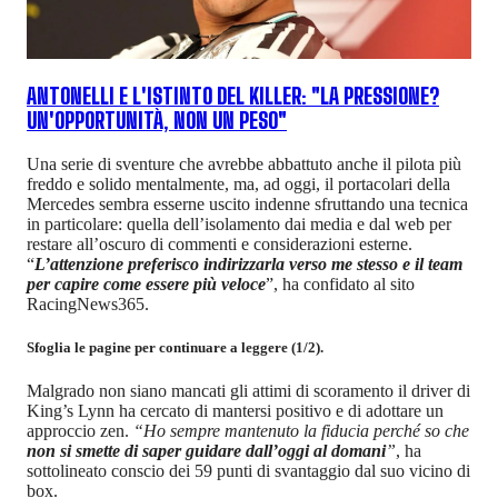
ANTONELLI E L'ISTINTO DEL KILLER: "LA PRESSIONE?
UN'OPPORTUNITÀ, NON UN PESO"
Una serie di sventure che avrebbe abbattuto anche il pilota più
freddo e solido mentalmente, ma, ad oggi, il portacolari della
Mercedes sembra esserne uscito indenne sfruttando una tecnica
in particolare: quella dell’isolamento dai media e dal web per
restare all’oscuro di commenti e considerazioni esterne.
“
L’attenzione preferisco indirizzarla verso me stesso e il team
per capire come essere più veloce
”, ha confidato al sito
RacingNews365.
Sfoglia le pagine per continuare a leggere (1/2).
Malgrado non siano mancati gli attimi di scoramento il driver di
King’s Lynn ha cercato di mantersi positivo e di adottare un
approccio zen.
“Ho sempre mantenuto la fiducia perché so che
non si smette di saper guidare dall’oggi al domani
”
, ha
sottolineato conscio dei 59 punti di svantaggio dal suo vicino di
box.