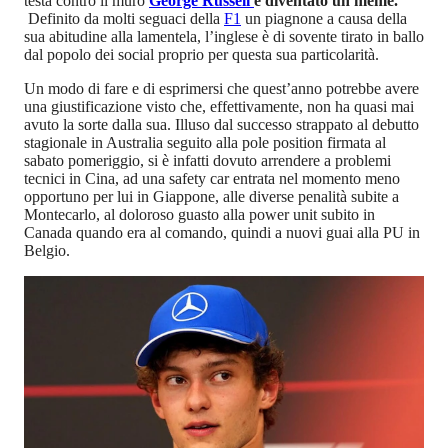
testa contro il muro
George Russell
è diventato un meme.
Definito da molti seguaci della
F1
un piagnone a causa della
sua abitudine alla lamentela, l’inglese è di sovente tirato in ballo
dal popolo dei social proprio per questa sua particolarità.
Un modo di fare e di esprimersi che quest’anno potrebbe avere
una giustificazione visto che, effettivamente, non ha quasi mai
avuto la sorte dalla sua. Illuso dal successo strappato al debutto
stagionale in Australia seguito alla pole position firmata al
sabato pomeriggio, si è infatti dovuto arrendere a problemi
tecnici in Cina, ad una safety car entrata nel momento meno
opportuno per lui in Giappone, alle diverse penalità subite a
Montecarlo, al doloroso guasto alla power unit subito in
Canada quando era al comando, quindi a nuovi guai alla PU in
Belgio.