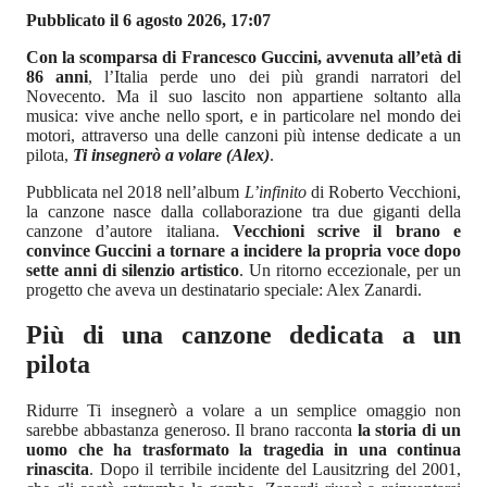
Pubblicato il 6 agosto 2026, 17:07
Con la scomparsa di Francesco Guccini, avvenuta all’età di
86 anni
, l’Italia perde uno dei più grandi narratori del
Novecento. Ma il suo lascito non appartiene soltanto alla
musica: vive anche nello sport, e in particolare nel mondo dei
motori, attraverso una delle canzoni più intense dedicate a un
pilota,
Ti insegnerò a volare (Alex)
.
Pubblicata nel 2018 nell’album
L’infinito
di Roberto Vecchioni,
la canzone nasce dalla collaborazione tra due giganti della
canzone d’autore italiana.
Vecchioni scrive il brano e
convince Guccini a tornare a incidere la propria voce dopo
sette anni di silenzio artistico
. Un ritorno eccezionale, per un
progetto che aveva un destinatario speciale: Alex Zanardi.
Più di una canzone dedicata a un
pilota
Ridurre Ti insegnerò a volare a un semplice omaggio non
sarebbe abbastanza generoso. Il brano racconta
la storia di un
uomo che ha trasformato la tragedia in una continua
rinascita
. Dopo il terribile incidente del Lausitzring del 2001,