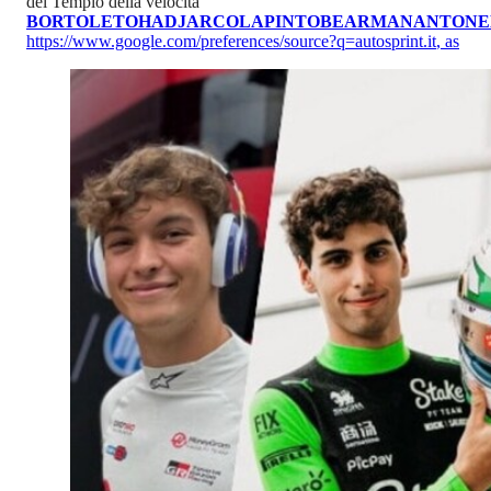
del Tempio della velocità
BORTOLETO
HADJAR
COLAPINTO
BEARMAN
ANTONE
https://www.google.com/preferences/source?q=autosprint.it
,
as