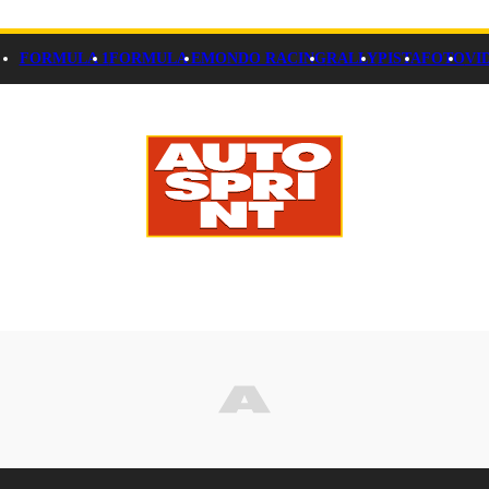
FORMULA 1
FORMULA E
MONDO RACING
RALLY
PISTA
FOTO
VI