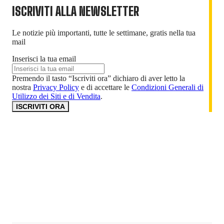
ISCRIVITI ALLA NEWSLETTER
Le notizie più importanti, tutte le settimane, gratis nella tua
mail
Inserisci la tua email
Premendo il tasto “Iscriviti ora” dichiaro di aver letto la
nostra
Privacy Policy
e di accettare le
Condizioni Generali di
Utilizzo dei Siti e di Vendita
.
ISCRIVITI ORA