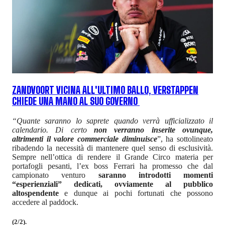
ZANDVOORT VICINA ALL'ULTIMO BALLO, VERSTAPPEN
CHIEDE UNA MANO AL SUO GOVERNO
“Quante saranno lo saprete quando verrà ufficializzato il
calendario. Di certo
non verranno inserite ovunque,
altrimenti il valore commerciale diminuisce
”, ha sottolineato
ribadendo la necessità di mantenere quel senso di esclusività.
Sempre nell’ottica di rendere il Grande Circo materia per
portafogli pesanti, l’ex boss Ferrari ha promesso che dal
campionato venturo
saranno introdotti momenti
“esperienziali” dedicati, ovviamente al pubblico
altospendente
e dunque ai pochi fortunati che possono
accedere al paddock.
(2/2).