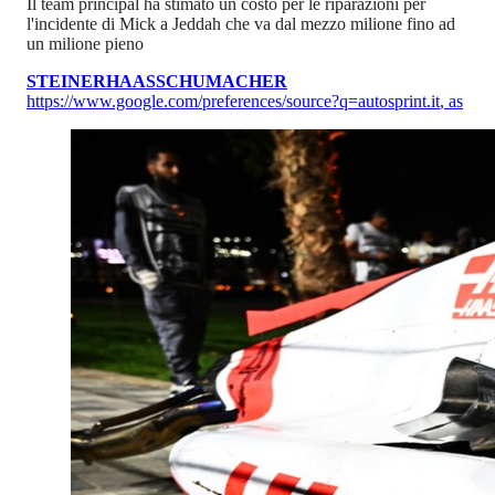
Il team principal ha stimato un costo per le riparazioni per
l'incidente di Mick a Jeddah che va dal mezzo milione fino ad
un milione pieno
STEINER
HAAS
SCHUMACHER
https://www.google.com/preferences/source?q=autosprint.it
,
as