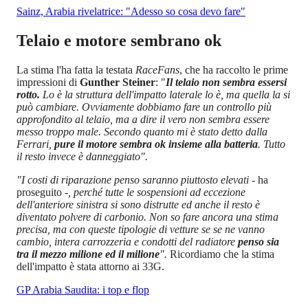
Sainz, Arabia rivelatrice: "Adesso so cosa devo fare"
Telaio e motore sembrano ok
La stima l'ha fatta la testata
RaceFans
, che ha raccolto le prime
impressioni di
Gunther Steiner
: "
Il telaio non sembra essersi
rotto.
Lo è la struttura dell'impatto laterale lo è, ma quella la si
può cambiare. Ovviamente dobbiamo fare un controllo più
approfondito al telaio, ma a dire il vero non sembra essere
messo troppo male. Secondo quanto mi è stato detto dalla
Ferrari,
pure il motore sembra ok insieme alla batteria
. Tutto
il resto invece è danneggiato".
"I costi di riparazione penso saranno piuttosto elevati -
ha
proseguito
-, perché tutte le sospensioni ad eccezione
dell'anteriore sinistra si sono distrutte ed anche il resto è
diventato polvere di carbonio. Non so fare ancora una stima
precisa, ma con queste tipologie di vetture se se ne vanno
cambio, intera carrozzeria e condotti del radiatore
penso sia
tra il mezzo milione ed il milione
".
Ricordiamo che la stima
dell'impatto è stata attorno ai 33G.
GP Arabia Saudita: i top e flop