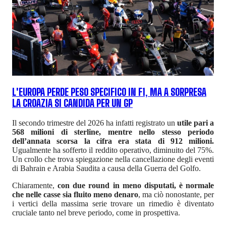
L'EUROPA PERDE PESO SPECIFICO IN F1, MA A SORPRESA
LA CROAZIA SI CANDIDA PER UN GP
Il secondo trimestre del 2026 ha infatti registrato un
utile pari a
568 milioni di sterline, mentre nello stesso periodo
dell’annata scorsa la cifra era stata di 912 milioni.
Ugualmente ha sofferto il reddito operativo, diminuito del 75%.
Un crollo che trova spiegazione nella cancellazione degli eventi
di Bahrain e Arabia Saudita a causa della Guerra del Golfo.
Chiaramente,
con due round in meno disputati, è normale
che nelle casse sia fluito meno denaro
, ma ciò nonostante, per
i vertici della massima serie trovare un rimedio è diventato
cruciale tanto nel breve periodo, come in prospettiva.