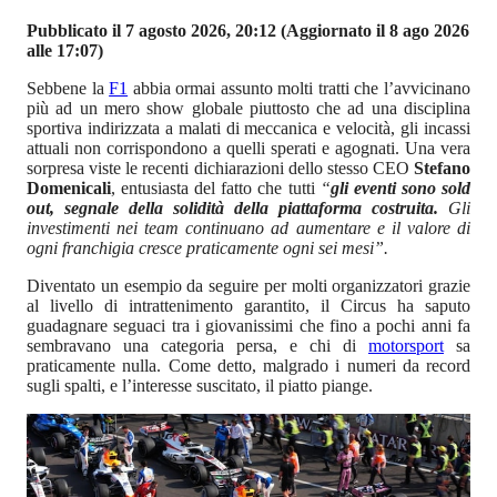
Pubblicato il 7 agosto 2026, 20:12
(Aggiornato il 8 ago 2026
alle 17:07)
Sebbene la
F1
abbia ormai assunto molti tratti che l’avvicinano
più ad un mero show globale piuttosto che ad una disciplina
sportiva indirizzata a malati di meccanica e velocità, gli incassi
attuali non corrispondono a quelli sperati e agognati. Una vera
sorpresa viste le recenti dichiarazioni dello stesso CEO
Stefano
Domenicali
, entusiasta del fatto che tutti
“
gli eventi sono sold
out, segnale della solidità della piattaforma costruita.
Gli
investimenti nei team continuano ad aumentare e il valore di
ogni franchigia cresce praticamente ogni sei mesi”.
Diventato un esempio da seguire per molti organizzatori grazie
al livello di intrattenimento garantito, il Circus ha saputo
guadagnare seguaci tra i giovanissimi che fino a pochi anni fa
sembravano una categoria persa, e chi di
motorsport
sa
praticamente nulla. Come detto, malgrado i numeri da record
sugli spalti, e l’interesse suscitato, il piatto piange.