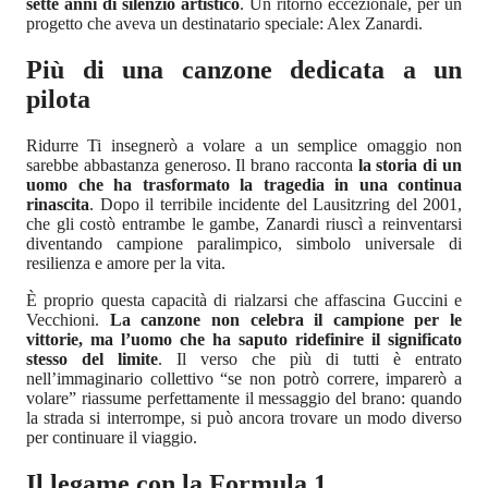
sette anni di silenzio artistico
. Un ritorno eccezionale, per un
progetto che aveva un destinatario speciale: Alex Zanardi.
Più di una canzone dedicata a un
pilota
Ridurre Ti insegnerò a volare a un semplice omaggio non
sarebbe abbastanza generoso. Il brano racconta
la storia di un
uomo che ha trasformato la tragedia in una continua
rinascita
. Dopo il terribile incidente del Lausitzring del 2001,
che gli costò entrambe le gambe, Zanardi riuscì a reinventarsi
diventando campione paralimpico, simbolo universale di
resilienza e amore per la vita.
È proprio questa capacità di rialzarsi che affascina Guccini e
Vecchioni.
La canzone non celebra il campione per le
vittorie, ma l’uomo che ha saputo ridefinire il significato
stesso del limite
. Il verso che più di tutti è entrato
nell’immaginario collettivo “se non potrò correre, imparerò a
volare” riassume perfettamente il messaggio del brano: quando
la strada si interrompe, si può ancora trovare un modo diverso
per continuare il viaggio.
Il legame con la Formula 1