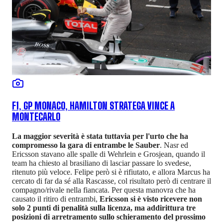
F1, GP MONACO, HAMILTON STRATEGA VINCE A
MONTECARLO
La maggior severità è stata tuttavia per l'urto che ha
compromesso la gara di entrambe le Sauber
. Nasr ed
Ericsson stavano alle spalle di Wehrlein e Grosjean, quando il
team ha chiesto al brasiliano di lasciar passare lo svedese,
ritenuto più veloce. Felipe però si è rifiutato, e allora Marcus ha
cercato di far da sé alla Rascasse, col risultato però di centrare il
compagno/rivale nella fiancata. Per questa manovra che ha
causato il ritiro di entrambi,
Ericsson si è visto ricevere non
solo 2 punti di penalità sulla licenza, ma addirittura tre
posizioni di arretramento sullo schieramento del prossimo