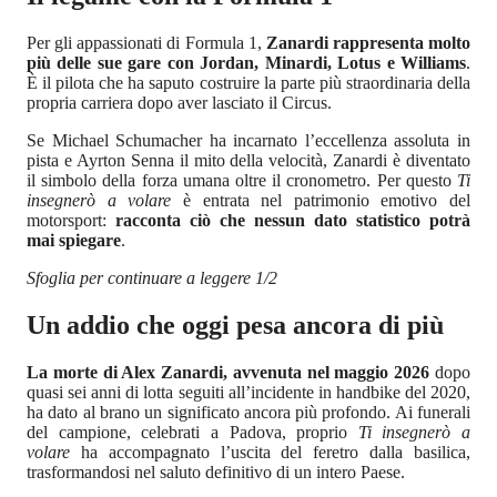
Per gli appassionati di Formula 1,
Zanardi rappresenta molto
più delle sue gare con Jordan, Minardi, Lotus e Williams
.
È il pilota che ha saputo costruire la parte più straordinaria della
propria carriera dopo aver lasciato il Circus.
Se Michael Schumacher ha incarnato l’eccellenza assoluta in
pista e Ayrton Senna il mito della velocità, Zanardi è diventato
il simbolo della forza umana oltre il cronometro. Per questo
Ti
insegnerò a volare
è entrata nel patrimonio emotivo del
motorsport:
racconta ciò che nessun dato statistico potrà
mai spiegare
.
Sfoglia per continuare a leggere 1/2
Un addio che oggi pesa ancora di più
La morte di Alex Zanardi, avvenuta nel maggio 2026
dopo
quasi sei anni di lotta seguiti all’incidente in handbike del 2020,
ha dato al brano un significato ancora più profondo. Ai funerali
del campione, celebrati a Padova, proprio
Ti insegnerò a
volare
ha accompagnato l’uscita del feretro dalla basilica,
trasformandosi nel saluto definitivo di un intero Paese.