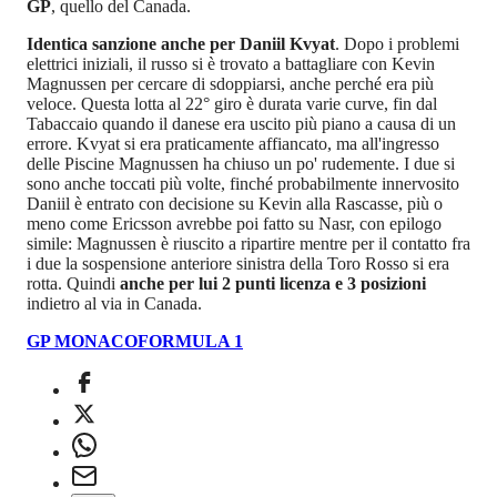
GP
, quello del Canada.
Identica sanzione anche per Daniil Kvyat
. Dopo i problemi
elettrici iniziali, il russo si è trovato a battagliare con Kevin
Magnussen per cercare di sdoppiarsi, anche perché era più
veloce. Questa lotta al 22° giro è durata varie curve, fin dal
Tabaccaio quando il danese era uscito più piano a causa di un
errore. Kvyat si era praticamente affiancato, ma all'ingresso
delle Piscine Magnussen ha chiuso un po' rudemente. I due si
sono anche toccati più volte, finché probabilmente innervosito
Daniil è entrato con decisione su Kevin alla Rascasse, più o
meno come Ericsson avrebbe poi fatto su Nasr, con epilogo
simile: Magnussen è riuscito a ripartire mentre per il contatto fra
i due la sospensione anteriore sinistra della Toro Rosso si era
rotta. Quindi
anche per lui 2 punti licenza e 3 posizioni
indietro al via in Canada.
GP MONACO
FORMULA 1