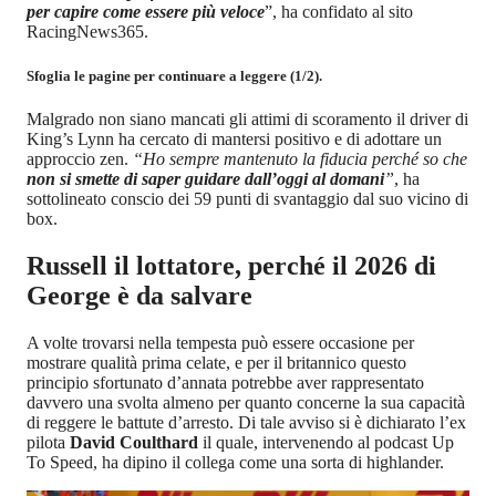
per capire come essere più veloce
”, ha confidato al sito
RacingNews365.
Sfoglia le pagine per continuare a leggere (1/2).
Malgrado non siano mancati gli attimi di scoramento il driver di
King’s Lynn ha cercato di mantersi positivo e di adottare un
approccio zen.
“Ho sempre mantenuto la fiducia perché so che
non si smette di saper guidare dall’oggi al domani
”
, ha
sottolineato conscio dei 59 punti di svantaggio dal suo vicino di
box.
Russell il lottatore, perché il 2026 di
George è da salvare
A volte trovarsi nella tempesta può essere occasione per
mostrare qualità prima celate, e per il britannico questo
principio sfortunato d’annata potrebbe aver rappresentato
davvero una svolta almeno per quanto concerne la sua capacità
di reggere le battute d’arresto. Di tale avviso si è dichiarato l’ex
pilota
David Coulthard
il quale, intervenendo al podcast Up
To Speed, ha dipino il collega come una sorta di highlander.