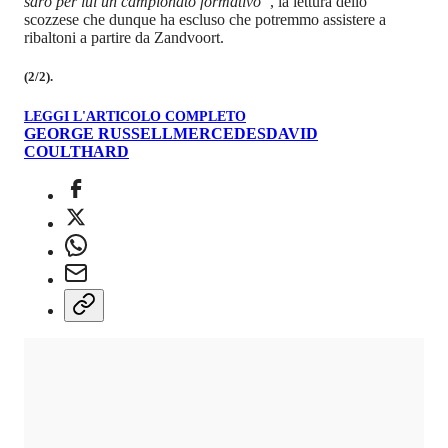
sarò per lui un campionato formativo”
, la lettura dello
scozzese che dunque ha escluso che potremmo assistere a
ribaltoni a partire da Zandvoort.
(2/2).
LEGGI L'ARTICOLO COMPLETO
GEORGE RUSSELL
MERCEDES
DAVID
COULTHARD