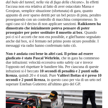
dal buio del tunnel, nella via di fuga della chicane»
. In effetti
l'accusa non era relativa al fatto di aver ostacolato Massa e
Grosjean, semplice situazione (sfortunata) di gara, quanto
appunto di aver sparso detriti per un bel pezzo di pista, peraltro
proseguendo con un controllo di macchina compromesso. In
ogni caso si è deciso di non applicare sanzioni.
Raikkonen ha
dimostrato che inizialmente poteva pensare di poter
proseguire per poter sostituire il musetto ai box
. Quando
poi ci si è accorti che non era possibile, e gliel'hanno segnalato
anche dal box, si è fermato nel primo posto sicuro possibile. I
messaggi via radio hanno confermato tutto ciò.
Non è andata così bene in altri casi. Il primo ad essere
giudicato è stato Pascal Wehrlein
, che in gara ha commesso
due infrazioni: velocità eccessiva sotto safety car e invece
l'opposto nel rispettare le bandiere blu. Per ciascuna di queste
infrazioni si è beccato
10 secondi di penalità e 2 punti sulla
licenza
, quindi 20 e 4 totali. Pure
Valtteri Bottas si è preso 10
secondi e 2 punti licenza
, in questo caso per via di un urto nel
superare Esteban Gutierrez all'ultimo giro del GP.