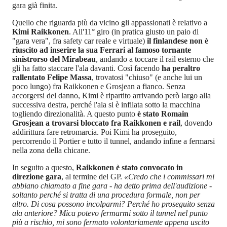
gara già finita.
Quello che riguarda più da vicino gli appassionati è relativo a
Kimi Raikkonen
. All'11° giro (in pratica giusto un paio di
"gara vera", fra safety car reale e virtuale)
il finlandese non è
riuscito ad inserire la sua Ferrari al famoso tornante
sinistrorso del Mirabeau
, andando a toccare il rail esterno che
gli ha fatto staccare l'ala davanti. Così facendo
ha peraltro
rallentato Felipe Massa
, trovatosi "chiuso" (e anche lui un
poco lungo) fra Raikkonen e Grosjean a fianco. Senza
accorgersi del danno, Kimi è ripartito arrivando però largo alla
successiva destra, perché l'ala si è infilata sotto la macchina
togliendo direzionalità. A questo punto
è stato Romain
Grosjean a trovarsi bloccato fra Raikkonen e rail
, dovendo
addirittura fare retromarcia. Poi Kimi ha proseguito,
percorrendo il Portier e tutto il tunnel, andando infine a fermarsi
nella zona della chicane.
In seguito a questo,
Raikkonen è stato convocato in
direzione gara
, al termine del GP.
«Credo che i commissari mi
abbiano chiamato a fine gara - ha detto prima dell'audizione -
soltanto perché si tratta di una procedura formale, non per
altro. Di cosa possono incolparmi? Perché ho proseguito senza
ala anteriore? Mica potevo fermarmi sotto il tunnel nel punto
più a rischio, mi sono fermato volontariamente appena uscito