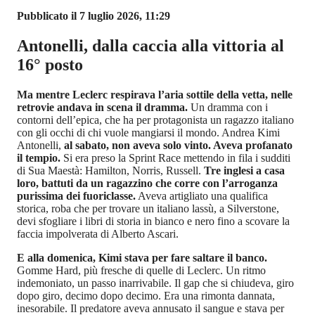
Pubblicato il 7 luglio 2026, 11:29
Antonelli, dalla caccia alla vittoria al
16° posto
Ma
mentre Leclerc respirava l’aria sottile della vetta, nelle
retrovie andava in scena il dramma.
Un dramma con i
contorni dell’epica, che ha per protagonista un ragazzo italiano
con gli occhi di chi vuole mangiarsi il mondo. Andrea Kimi
Antonelli,
al sabato, non aveva solo vinto. Aveva profanato
il tempio.
Si era preso la Sprint Race mettendo in fila i sudditi
di Sua Maestà: Hamilton, Norris, Russell.
Tre inglesi a casa
loro, battuti da un ragazzino che corre con l’arroganza
purissima dei fuoriclasse.
Aveva artigliato una qualifica
storica, roba che per trovare un italiano lassù, a Silverstone,
devi sfogliare i libri di storia in bianco e nero fino a scovare la
faccia impolverata di Alberto Ascari.
E alla domenica, Kimi stava per fare saltare il banco.
Gomme Hard, più fresche di quelle di Leclerc. Un ritmo
indemoniato, un passo inarrivabile. Il gap che si chiudeva, giro
dopo giro, decimo dopo decimo. Era una rimonta dannata,
inesorabile. Il predatore aveva annusato il sangue e stava per