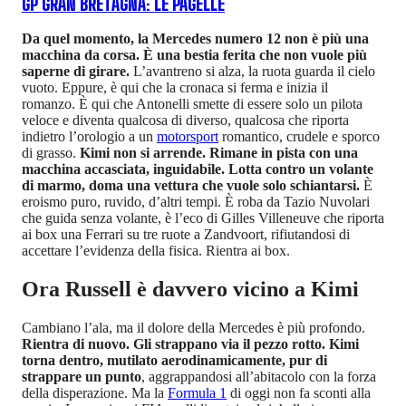
GP GRAN BRETAGNA: LE PAGELLE
Da quel momento, la Mercedes numero 12 non è più una
macchina da corsa. È una bestia ferita che non vuole più
saperne di girare.
L’avantreno si alza, la ruota guarda il cielo
vuoto. Eppure, è qui che la cronaca si ferma e inizia il
romanzo. È qui che Antonelli smette di essere solo un pilota
veloce e diventa qualcosa di diverso, qualcosa che riporta
indietro l’orologio a un
motorsport
romantico, crudele e sporco
di grasso.
Kimi non si arrende. Rimane in pista con una
macchina accasciata, inguidabile. Lotta contro un volante
di marmo, doma una vettura che vuole solo schiantarsi.
È
eroismo puro, ruvido, d’altri tempi. È roba da Tazio Nuvolari
che guida senza volante, è l’eco di Gilles Villeneuve che riporta
ai box una Ferrari su tre ruote a Zandvoort, rifiutandosi di
accettare l’evidenza della fisica. Rientra ai box.
Ora Russell è davvero vicino a Kimi
Cambiano l’ala, ma il dolore della Mercedes è più profondo.
Rientra di nuovo. Gli strappano via il pezzo rotto. Kimi
torna dentro, mutilato aerodinamicamente, pur di
strappare un punto
, aggrappandosi all’abitacolo con la forza
della disperazione. Ma la
Formula 1
di oggi non fa sconti alla