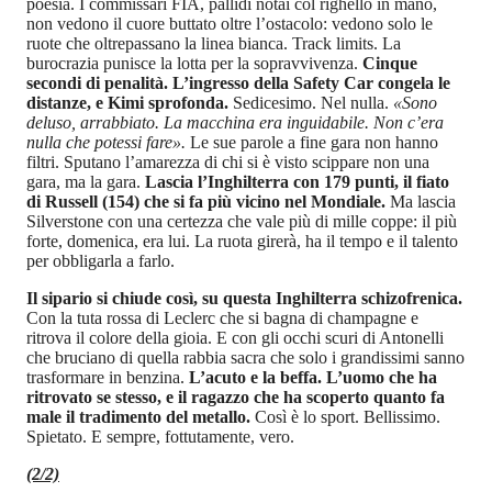
poesia. I commissari FIA, pallidi notai col righello in mano,
non vedono il cuore buttato oltre l’ostacolo: vedono solo le
ruote che oltrepassano la linea bianca. Track limits. La
burocrazia punisce la lotta per la sopravvivenza.
Cinque
secondi di penalità. L’ingresso della Safety Car congela le
distanze, e Kimi sprofonda.
Sedicesimo. Nel nulla.
«Sono
deluso, arrabbiato. La macchina era inguidabile. Non c’era
nulla che potessi fare».
Le sue parole a fine gara non hanno
filtri. Sputano l’amarezza di chi si è visto scippare non una
gara, ma la gara.
Lascia l’Inghilterra con 179 punti, il fiato
di Russell (154) che si fa più vicino nel Mondiale.
Ma lascia
Silverstone con una certezza che vale più di mille coppe: il più
forte, domenica, era lui. La ruota girerà, ha il tempo e il talento
per obbligarla a farlo.
Il sipario si chiude così, su questa Inghilterra schizofrenica.
Con la tuta rossa di Leclerc che si bagna di champagne e
ritrova il colore della gioia. E con gli occhi scuri di Antonelli
che bruciano di quella rabbia sacra che solo i grandissimi sanno
trasformare in benzina.
L’acuto e la beffa. L’uomo che ha
ritrovato se stesso, e il ragazzo che ha scoperto quanto fa
male il tradimento del metallo.
Così è lo sport. Bellissimo.
Spietato. E sempre, fottutamente, vero.
(2/2)