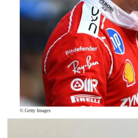
©
Getty Images