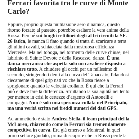
Ferrari favorita tra le curve di Monte
Carlo?
Eppure, proprio questa mutilazione aero dinamica, questo
ritorno forzato al passato, potrebbe esaltare la vera anima della
Rossa. Perché
sui lunghi rettilinei degli al tri circuiti la SF-
26 fatica
, le manca il fiato quando si tratta di scaricare a terra
gli ultimi cavalli, schiacciata dalla mostruosa efficienza
Mercedes. Ma nel toboga, nel tormento delle curve chiuse, nel
labirinto di Sainte Devote e della Rascasse, danza.
È una
danza meccanica che aspetta solo un cavaliere disposto a
rischiare tutto
. A chiudere gli occhi per un millesimo di
secondo, stringendo i denti alla curva del Tabaccaio, fidandosi
ciecamente di quel grip nati vo che la Rossa riesce a
sprigionare quando le velocità crollano. È qui che la Ferrari
può e deve fare la differenza. Sfruttando la sua agilità nel lento
per mettere in crisi le certezze d’argento di Antonelli e
compagni.
Non è solo una speranza cullata nel Principato,
ma una verità scritta nei freddi numeri dei dati GPS.
Ad ammetterlo è stato
Andrea Stella, il team principal del la
McLaren, chiarendo come la Ferrari sia tremendamente
competitiva in curva.
Era già emerso a Montreal, in quel
primo settore guidato, prima di scoprire che la Rossa perde la