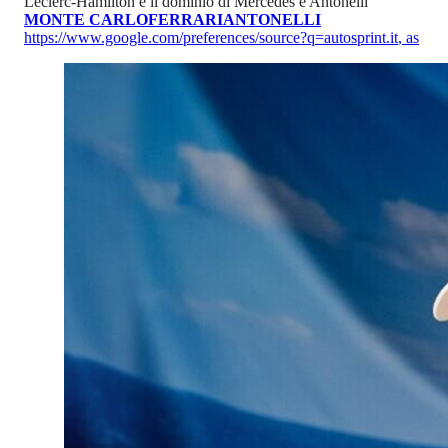
Leclerc-Hamilton e il dominio di Mercedes e Antonelli
MONTE CARLO
FERRARI
ANTONELLI
https://www.google.com/preferences/source?q=autosprint.it
,
as