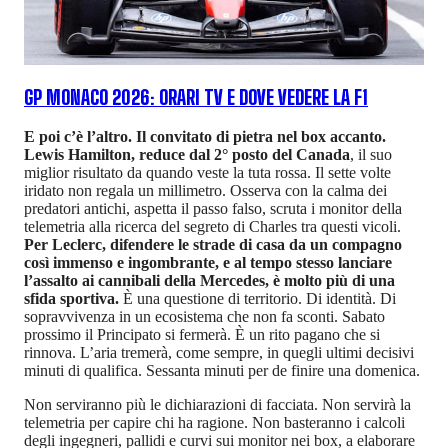
GP MONACO 2026: ORARI TV E DOVE VEDERE LA F1
E poi c’è l’altro. Il convitato di pietra nel box accanto.
Lewis Hamilton, reduce dal 2° posto del Canada
, il suo
miglior risultato da quando veste la tuta rossa. Il sette volte
iridato non regala un millimetro. Osserva con la calma dei
predatori antichi, aspetta il passo falso, scruta i monitor della
telemetria alla ricerca del segreto di Charles tra questi vicoli.
Per Leclerc, difendere le strade di casa da un compagno
così immenso e ingombrante, e al tempo stesso lanciare
l’assalto ai cannibali della Mercedes, è molto più di una
sfida sportiva.
È una questione di territorio. Di identità. Di
sopravvivenza in un ecosistema che non fa sconti. Sabato
prossimo il Principato si fermerà. È un rito pagano che si
rinnova. L’aria tremerà, come sempre, in quegli ultimi decisivi
minuti di qualifica. Sessanta minuti per de finire una domenica.
Non serviranno più le dichiarazioni di facciata. Non servirà la
telemetria per capire chi ha ragione. Non basteranno i calcoli
degli ingegneri, pallidi e curvi sui monitor nei box, a elaborare