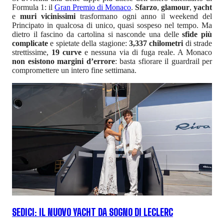
Formula 1: il
Gran Premio di Monaco
.
Sfarzo
,
glamour
,
yacht
e
muri vicinissimi
trasformano ogni anno il weekend del
Principato in qualcosa di unico, quasi sospeso nel tempo. Ma
dietro il fascino da cartolina si nasconde una delle
sfide più
complicate
e spietate della stagione:
3,337 chilometri
di strade
strettissime,
19 curve
e nessuna via di fuga reale. A Monaco
non esistono margini d’errore
: basta sfiorare il guardrail per
compromettere un intero fine settimana.
SEDICI: IL NUOVO YACHT DA SOGNO DI LECLERC