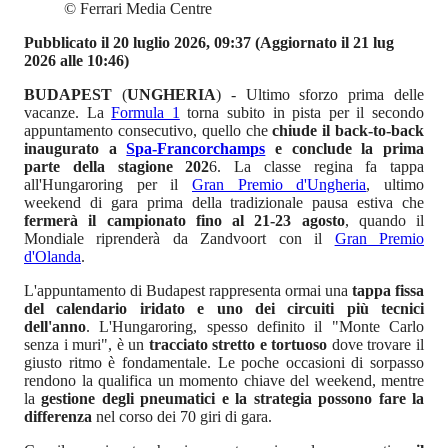
©
Ferrari Media Centre
Pubblicato il 20 luglio 2026, 09:37
(Aggiornato il 21 lug
2026 alle 10:46)
BUDAPEST
(
UNGHERIA
) - Ultimo sforzo prima delle
vacanze. La
Formula 1
torna subito in pista per il secondo
appuntamento consecutivo, quello che
chiude il back-to-back
inaugurato a
Spa-Francorchamps
e conclude la prima
parte della stagione 202
6. La classe regina fa tappa
all'Hungaroring per il
Gran Premio d'Ungheria
, ultimo
weekend di gara prima della tradizionale pausa estiva che
fermerà il campionato fino al 21-23 agosto
, quando il
Mondiale riprenderà da Zandvoort con il
Gran Premio
d'Olanda
.
L'appuntamento di Budapest rappresenta ormai una
tappa fissa
del calendario iridato e uno dei circuiti più tecnici
dell'anno
. L'Hungaroring, spesso definito il "Monte Carlo
senza i muri", è un
tracciato stretto e tortuoso
dove trovare il
giusto ritmo è fondamentale. Le poche occasioni di sorpasso
rendono la qualifica un momento chiave del weekend, mentre
la
gestione degli pneumatici e la strategia possono fare la
differenza
nel corso dei 70 giri di gara.