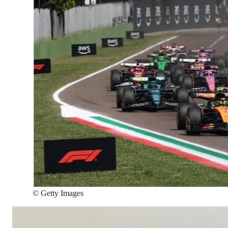
©
Getty Images