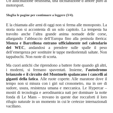
Un’allucinazione bellissima, una dichiarazione d’amore puro al
motorsport.
Sfoglia le pagine per continuare a leggere (3/4).
E la chiamata alle armi di oggi non si ferma alle monoposto. La
storia non si accontenta di un solo capitolo. La tempesta ha
travolto anche l’altra grande anima nomade delle corse,
allargando l’abbraccio dell’Europa fino alla penisola iberica:
Monza e Barcellona entrano ufficialmente nel calendario
del WEC
, andandosi a prendere sulle spalle il peso
dell’emergenza per sostituire le tappe mediorientali saltate. Non
tappabuchi. Non ruote di scorta.
Ma cuori antichi che riprendono a battere forte quando gli altri,
i moderni, si fermano spaventati. Insieme,
l’autodromo
brianzolo e il circuito del Montmelò spalancano i cancelli ai
giganti della fatica
. Alle ruote coperte. Alle maratone dove il
tempo non si misura con i giri sul cronometro, ma in ore di
sudore, usura, resistenza umana e meccanica. Le Hypercar –
mostri di tecnologia e aerodinamica nati per dominare la notte
fonda di Le Mans – trovano in queste due roccaforti il loro
rifugio naturale in un momento in cui le certezze internazionali
vacillano.