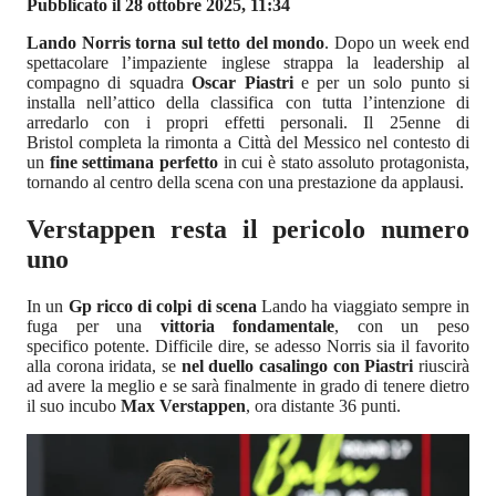
Pubblicato il 28 ottobre 2025, 11:34
Lando Norris torna sul tetto del mondo
. Dopo un week end
spettacolare l’impaziente inglese strappa la leadership al
compagno di squadra
Oscar Piastri
e per un solo punto si
installa nell’attico della classifica con tutta l’intenzione di
arredarlo con i propri effetti personali. Il 25enne di
Bristol completa la rimonta a Città del Messico nel contesto di
un
fine settimana perfetto
in cui è stato assoluto protagonista,
tornando al centro della scena con una prestazione da applausi.
Verstappen resta il pericolo numero
uno
In un
Gp ricco di colpi di scena
Lando ha viaggiato sempre in
fuga per una
vittoria fondamentale
, con un peso
specifico potente. Difficile dire, se adesso Norris sia il favorito
alla corona iridata, se
nel duello casalingo con Piastri
riuscirà
ad avere la meglio e se sarà finalmente in grado di tenere dietro
il suo incubo
Max Verstappen
, ora distante 36 punti.