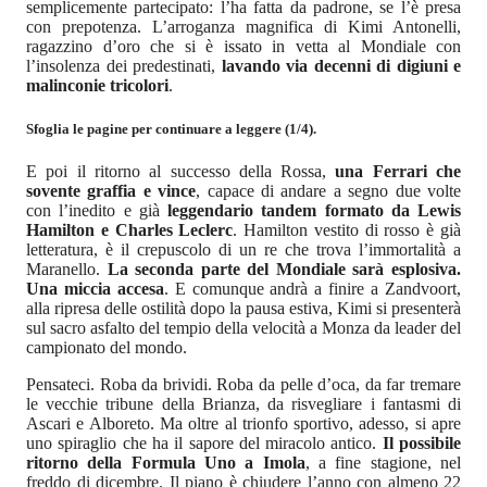
semplicemente partecipato: l’ha fatta da padrone, se l’è presa
con prepotenza. L’arroganza magnifica di Kimi Antonelli,
ragazzino d’oro che si è issato in vetta al Mondiale con
l’insolenza dei predestinati,
lavando via decenni di digiuni e
malinconie tricolori
.
Sfoglia le pagine per continuare a leggere (1/4).
E poi il ritorno al successo della Rossa,
una Ferrari che
sovente graffia e vince
, capace di andare a segno due volte
con l’inedito e già
leggendario tandem formato da Lewis
Hamilton e Charles Leclerc
. Hamilton vestito di rosso è già
letteratura, è il crepuscolo di un re che trova l’immortalità a
Maranello.
La seconda parte del Mondiale sarà esplosiva.
Una miccia accesa
. E comunque andrà a finire a Zandvoort,
alla ripresa delle ostilità dopo la pausa estiva, Kimi si presenterà
sul sacro asfalto del tempio della velocità a Monza da leader del
campionato del mondo.
Pensateci. Roba da brividi. Roba da pelle d’oca, da far tremare
le vecchie tribune della Brianza, da risvegliare i fantasmi di
Ascari e Alboreto. Ma oltre al trionfo sportivo, adesso, si apre
uno spiraglio che ha il sapore del miracolo antico.
Il possibile
ritorno della Formula Uno a Imola
, a fine stagione, nel
freddo di dicembre. Il piano è chiudere l’anno con almeno 22