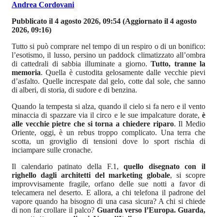
Andrea Cordovani
Pubblicato il 4 agosto 2026, 09:54
(Aggiornato il 4 agosto
2026, 09:16)
Tutto si può comprare nel tempo di un respiro o di un bonifico:
l’esotismo, il lusso, persino un paddock climatizzato all’ombra
di cattedrali di sabbia illuminate a giorno.
Tutto, tranne la
memoria
. Quella è custodita gelosamente dalle vecchie pievi
d’asfalto. Quelle increspate dal gelo, cotte dal sole, che sanno
di alberi, di storia, di sudore e di benzina.
Quando la tempesta si alza, quando il cielo si fa nero e il vento
minaccia di spazzare via il circo e le sue impalcature dorate,
è
alle vecchie pietre che si torna a chiedere riparo
. Il Medio
Oriente, oggi, è un rebus troppo complicato. Una terra che
scotta, un groviglio di tensioni dove lo sport rischia di
inciampare sulle cronache.
Il calendario patinato della F.1,
quello disegnato con il
righello dagli architetti del marketing globale
, si scopre
improvvisamente fragile, orfano delle sue notti a favor di
telecamera nel deserto. E allora, a chi telefona il padrone del
vapore quando ha bisogno di una casa sicura? A chi si chiede
di non far crollare il palco?
Guarda verso l’Europa. Guarda,