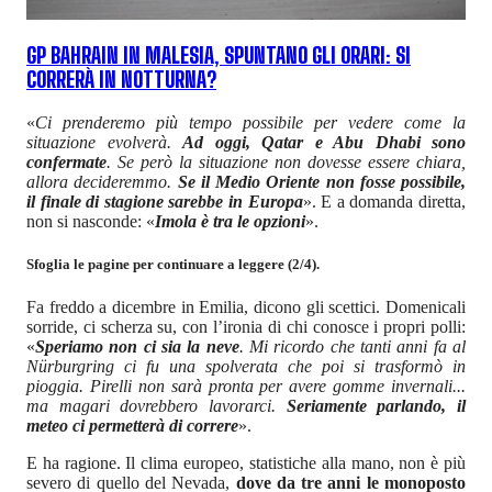
GP BAHRAIN IN MALESIA, SPUNTANO GLI ORARI: SI
CORRERÀ IN NOTTURNA?
«
Ci prenderemo più tempo possibile per vedere come la
situazione evolverà.
Ad oggi, Qatar e Abu Dhabi sono
confermate
. Se però la situazione non dovesse essere chiara,
allora decideremmo.
Se il Medio Oriente non fosse possibile,
il finale di stagione sarebbe in Europa
». E a domanda diretta,
non si nasconde: «
Imola è tra le opzioni
».
Sfoglia le pagine per continuare a leggere (2/4).
Fa freddo a dicembre in Emilia, dicono gli scettici. Domenicali
sorride, ci scherza su, con l’ironia di chi conosce i propri polli:
«
Speriamo non ci sia la neve
. Mi ricordo che tanti anni fa al
Nürburgring ci fu una spolverata che poi si trasformò in
pioggia. Pirelli non sarà pronta per avere gomme invernali...
ma magari dovrebbero lavorarci.
Seriamente parlando, il
meteo ci permetterà di correre
».
E ha ragione. Il clima europeo, statistiche alla mano, non è più
severo di quello del Nevada,
dove da tre anni le monoposto