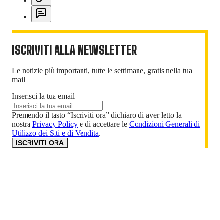
ISCRIVITI ALLA NEWSLETTER
Le notizie più importanti, tutte le settimane, gratis nella tua
mail
Inserisci la tua email
Premendo il tasto “Iscriviti ora” dichiaro di aver letto la
nostra
Privacy Policy
e di accettare le
Condizioni Generali di
Utilizzo dei Siti e di Vendita
.
ISCRIVITI ORA