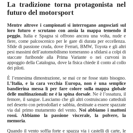
La tradizione torna protagonista nel
futuro del motorsport
Mentre altrove i campionati si interrogano angosciati sul
loro futuro e scrutano con ansia la mappa temendo il
peggio
, Italia e Spagna si offrono ancora una volta, nude e
fiere, come palcoscenico per le gare di durata per eccellenza.
Sfide di passione cruda, dove Ferrari, BMW, Toyota e gli altri
pesi massimi dell’automobilismo torneranno a sfidarsi a colpi di
staccate furibonde alla Prima Variante o nei curvoni in
appoggio della Catalogna, dove la fisica chiede il conto al collo
dei piloti.
È l’ennesima dimostrazione, se mai ce ne fosse stato bisogno.
L’Italia, e la cara vecchia Europa, non è una semplice
bandierina messa lì per fare colore sulla mappa globale
delle multinazionali: ne è la spina dorsale
. Ne è l’ossatura, il
femore, il sangue. Lasciamo che gli altri costruiscano cattedrali
nel deserto con petrodollari e sabbia, destinate a essere spazzate
via dal primo mutamento del vento.
Noi abbiamo i mattoni
rossi. Abbiamo la passione viscerale, la polvere, la
memoria
.
Quando il vento soffia forte e spazza via i castelli di carte, le