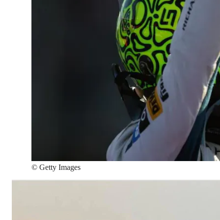
©
Getty Images