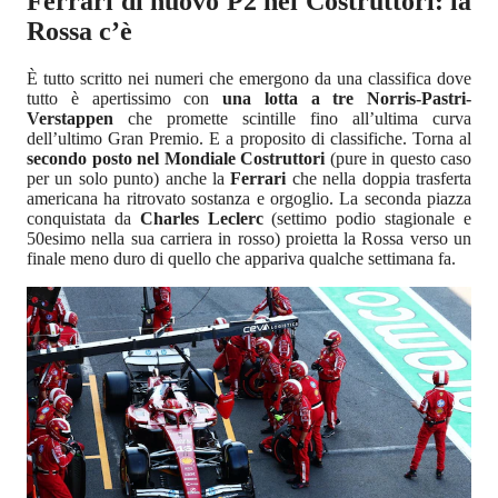
Ferrari di nuovo P2 nei Costruttori: la
Rossa c’è
È tutto scritto nei numeri che emergono da una classifica dove
tutto è apertissimo con
una lotta a tre Norris-Pastri-
Verstappen
che promette scintille fino all’ultima curva
dell’ultimo Gran Premio. E a proposito di classifiche. Torna al
secondo posto nel Mondiale Costruttori
(pure in questo caso
per un solo punto) anche la
Ferrari
che nella doppia trasferta
americana ha ritrovato sostanza e orgoglio. La seconda piazza
conquistata da
Charles Leclerc
(settimo podio stagionale e
50esimo nella sua carriera in rosso) proietta la Rossa verso un
finale meno duro di quello che appariva qualche settimana fa.