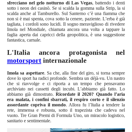
sfrecciano nel gelo notturno di Las Vegas
, battendo i denti
sotto i neon dei casinò. Se si scalda la gomma sulla Strip, la si
scalda anche al Tamburello. Sul Santerno c’è una fiamma che
non si è mai spenta, cova sotto la cenere, paziente. L’erba è già
tagliata, i cordoli sono lucidi. Il sogno meraviglioso di rivedere
Imola nel Mondiale, chiamata ancora una volta a tappare la
faglia aperta dai capricci della geopolitica, è una suggestione
fantastica, carnale.
L'Italia ancora protagonista nel
motorsport
internazionale
Imola sa aspettare
. Sa che, alla fine del giro, si torna sempre
dove lo sport ha radici profonde. Sembra un déjà-vu. Un nastro
che si riavvolge e ci riporta a un tempo che pensavamo
archiviato nei cassetti degli incubi. L’abbiamo già fatto. Lo
abbiamo già dimostrato.
Ricordate il 2020? Quando l’aria
era malata, i confini sbarrati, il respiro corto e il silenzio
assordante copriva il mondo
. Allora fu l’Italia a tendere la
rete, immensa e robusta, sotto il trapezista che cadeva nel
vuoto. Tre Gran Premi di Formula Uno, un miracolo logistico,
sanitario e sentimentale.