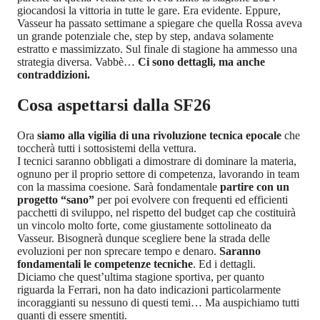
giocandosi la vittoria in tutte le gare. Era evidente. Eppure,
Vasseur ha passato settimane a spiegare che quella Rossa aveva
un grande potenziale che, step by step, andava solamente
estratto e massimizzato. Sul finale di stagione ha ammesso una
strategia diversa. Vabbè…
Ci sono dettagli, ma anche
contraddizioni.
Cosa aspettarsi dalla SF26
Ora
siamo alla vigilia di una rivoluzione tecnica epocale
che
toccherà tutti i sottosistemi della vettura.
I tecnici saranno obbligati a dimostrare di dominare la materia,
ognuno per il proprio settore di competenza, lavorando in team
con la massima coesione. Sarà fondamentale
partire con un
progetto “sano”
per poi evolvere con frequenti ed efficienti
pacchetti di sviluppo, nel rispetto del budget cap che costituirà
un vincolo molto forte, come giustamente sottolineato da
Vasseur. Bisognerà dunque scegliere bene la strada delle
evoluzioni per non sprecare tempo e denaro.
Saranno
fondamentali le competenze tecniche
. Ed i dettagli.
Diciamo che quest’ultima stagione sportiva, per quanto
riguarda la Ferrari, non ha dato indicazioni particolarmente
incoraggianti su nessuno di questi temi… Ma auspichiamo tutti
quanti di essere smentiti.