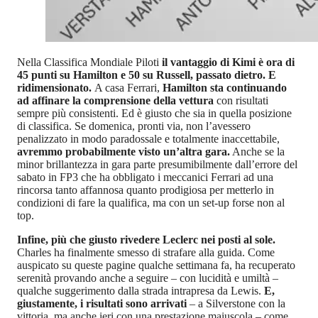
Nella Classifica Mondiale Piloti
il vantaggio di Kimi è ora di
45 punti su Hamilton e 50 su Russell, passato dietro. E
ridimensionato.
A casa Ferrari,
Hamilton sta continuando
ad affinare la comprensione della vettura
con risultati
sempre più consistenti. Ed è giusto che sia in quella posizione
di classifica. Se domenica, pronti via, non l’avessero
penalizzato in modo paradossale e totalmente inaccettabile,
avremmo probabilmente visto un’altra gara.
Anche se la
minor brillantezza in gara parte presumibilmente dall’errore del
sabato in FP3 che ha obbligato i meccanici Ferrari ad una
rincorsa tanto affannosa quanto prodigiosa per metterlo in
condizioni di fare la qualifica, ma con un set-up forse non al
top.
Infine, più che giusto rivedere Leclerc nei posti al sole.
Charles ha finalmente smesso di strafare alla guida. Come
auspicato su queste pagine qualche settimana fa, ha recuperato
serenità provando anche a seguire – con lucidità e umiltà –
qualche suggerimento dalla strada intrapresa da Lewis.
E,
giustamente, i risultati sono arrivati
– a Silverstone con la
vittoria, ma anche ieri con una prestazione maiuscola – come