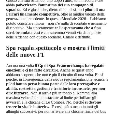
Giusto che stia battendo, uno dopo l’altro, tutti i record e che
abbia
polverizzato l’autostima del suo compagno di
squadra.
Ed è giusto che, dietro di lui, ci siano
i piloti di una
Ferrari finalmente competitiva
, oltre al miglior talento della
generazione precedente. In questo Mondiale 2026 – l’abbiamo
potuto constatare finora – non c’è nulla di scontato e nemmeno
di ripetitivo. Ma sinceramente
ce l’aspettavamo che a Spa
sarebbe andata così
e che saremmo venuti via dalle pinete
delle Ardenne con questo scenario. Chiaro e definito.
Spa regala spettacolo e mostra i limiti
delle nuove F1
Ancora una volta
il Gp di Spa-Francorchamps ha regalato
emozioni e ci ha fatto divertire.
Anche se quest’anno
abbiamo scoperto che non è più il circuito di una volta. Eh sì
perché, in conseguenza della nuova regolamentazione tecnica,
i
piloti hanno perso buona parte delle loro prerogative e
abilità, costretti a gestioni e traiettorie inconsuete, per non
dire bizzarre.
Non si arriva più in fondo al Kemmel alla
massima velocità tirando staccate al limite per infilare gli
avversari e la chicane di Le Combes. No, perché
si devono
tenere in vita le batterie…
E così, più o meno in tutti gli
allunghi successivi, per non arrivare alla chicane finale del bus