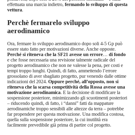
effettuata una marcia indietro,
fermando lo sviluppo di questa
vettura
.
Perchè fermarelo sviluppo
aerodinamico
Ora, fermare lo sviluppo aerodinamico dopo soli 4-5 Gp può
essere stato fatto per motivazioni diverse. Anche opposte.
Perché si riteneva che la SF21 avesse un errore
…
di fondo
e che fosse necessaria una revisione talmente radicale del
progetto aerodinamico che non ne valesse la pena, per costi e
tempi troppo lunghi. Quindi, di fatto, ammettendo l’errore
grossolano di aver sbagliato progetto, pur venendo dalle ottime
indicazioni del 2024.
Oppure perché, all’opposto, non si
riteneva che la scarsa competitività della Rossa avesse una
motivazione aerodinamica
. E la decisione di modificare la
sospensione posteriore, minimizzando gli scuotimenti posteriori
– riducendo quindi, di fatto, i “danni” fatti da mappature
aerodinamiche troppo sensibili alle altezze da terra – potrebbe
far propendere per questa motivazione. Una modifica costosa,
quella sulla sospensione posteriore, la cui inutilità era
facilmente prevedibile già prima di partire col progetto.