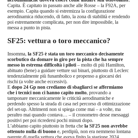
Capita. È capitato in passato anche alle Rosse – la F92A, per
esempio. Capita quando si estremizza la configurazione
aerodinamica riducendo, di fatto, la zona di stabilità e rendendo
poi estremamente complicata, per non dire impossibile, la
messa a punto in pista.
SF25: vettura o toro meccanico?
Insomma,
la SF25 è stata un toro meccanico decisamente
scorbutico da domare in giro per la pista che ha sempre
messo in estrema difficoltà i piloti
– molto di più Hamilton,
abituato (bene) a guidare vetture sui binari, piuttosto di Leclerc
tendenzialmente più funambolico e propenso a giocarsi dei
rischi (a volte anche eccessivi).
E
dopo 24 Gp non crediamo di sbagliarci se affermiamo
che i tecnici non ci hanno capito molto
, provando a
tamponare meccanicamente le criticità aerodinamiche e
perdendo spesso la strada di casa nel percorso di ottimizzazione
del set-up. Altrimenti non si spiega come mai – a volte, ma
peraltro mai quando contava… – il cronometro desse messaggi
positivi per poi ricredersi pochi minuti dopo.
L’abbiamo capito piuttosto in fretta che
la SF25 non avrebbe
ottenuto nulla di buono
e, perdipiù, non era nemmeno lontana
parente di quella vettura che aveva finito la stagione 2024