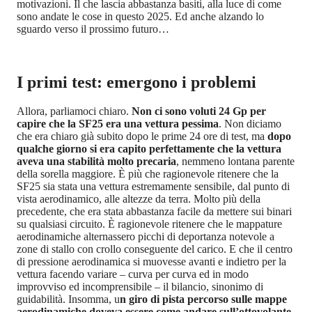
motivazioni. Il che lascia abbastanza basiti, alla luce di come
sono andate le cose in questo 2025. Ed anche alzando lo
sguardo verso il prossimo futuro…
I primi test: emergono i problemi
Allora, parliamoci chiaro.
Non ci sono voluti 24 Gp per
capire che la SF25 era una vettura pessima
. Non diciamo
che era chiaro già subito dopo le prime 24 ore di test, ma
dopo
qualche giorno si era capito perfettamente che la vettura
aveva una stabilità molto precaria
, nemmeno lontana parente
della sorella maggiore. È più che ragionevole ritenere che la
SF25 sia stata una vettura estremamente sensibile, dal punto di
vista aerodinamico, alle altezze da terra. Molto più della
precedente, che era stata abbastanza facile da mettere sui binari
su qualsiasi circuito. È ragionevole ritenere che le mappature
aerodinamiche alternassero picchi di deportanza notevole a
zone di stallo con crollo conseguente del carico. E che il centro
di pressione aerodinamica si muovesse avanti e indietro per la
vettura facendo variare – curva per curva ed in modo
improvviso ed incomprensibile – il bilancio, sinonimo di
guidabilità. Insomma, u
n giro di pista percorso sulle mappe
aerodinamiche doveva essere come andare sull’ottovolante
.