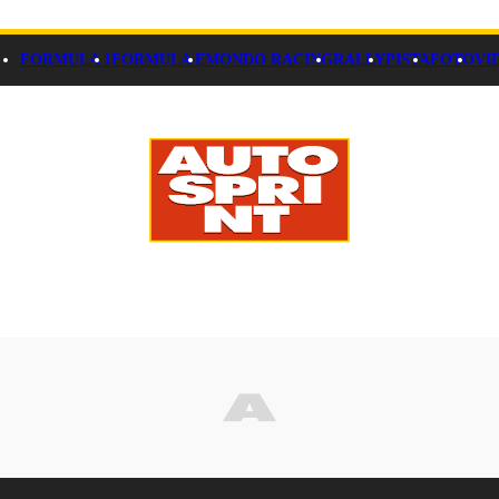
FORMULA 1
FORMULA E
MONDO RACING
RALLY
PISTA
FOTO
VI