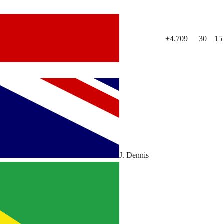
+4.709
30
15
J. Dennis