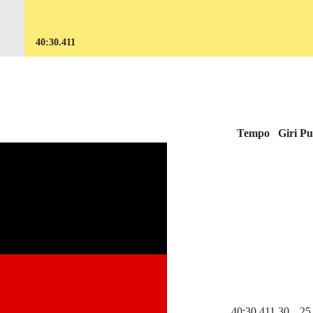
40:30.411
Tempo
Giri
Pu
40:30.411
30
25