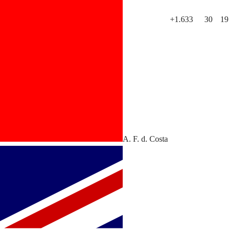
+1.633
30
19
A. F. d. Costa