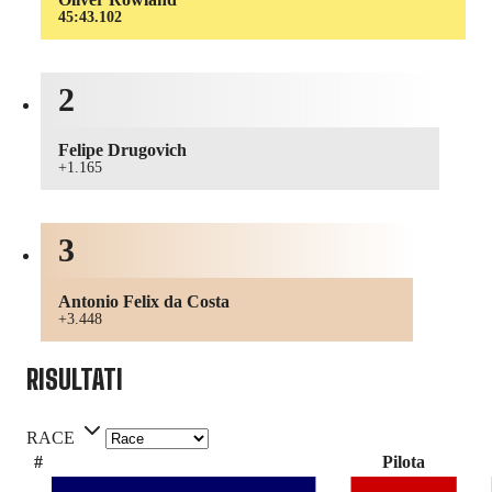
45:43.102
2
Felipe Drugovich
+1.165
3
Antonio Felix da Costa
+3.448
RISULTATI
RACE
#
Pilota