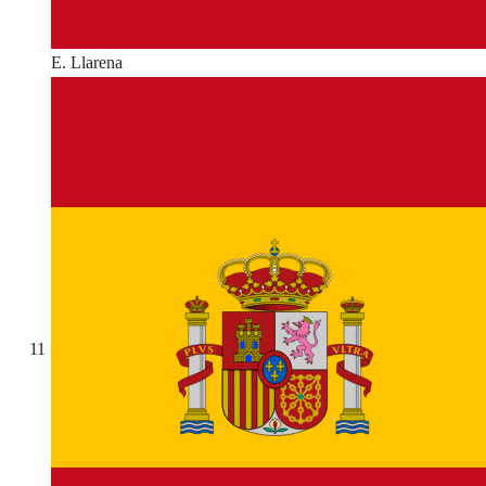
E. Llarena
11