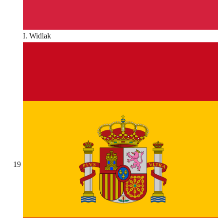
I. Widlak
19