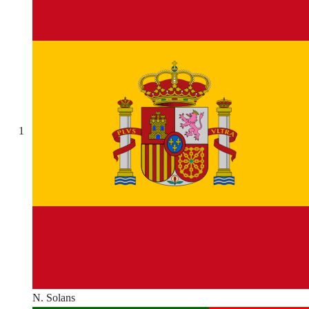
1
N. Solans