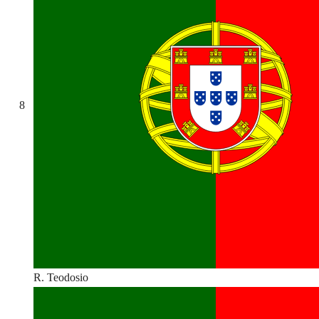
8
R. Teodosio