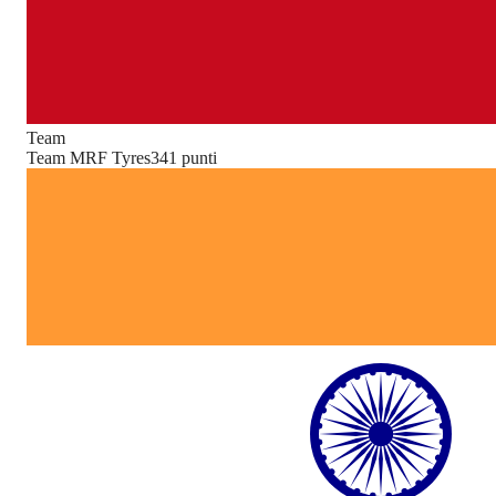
Team
Team MRF Tyres
341
punti