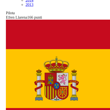
2014
2013
Pilota
Efren Llarena
166
punti