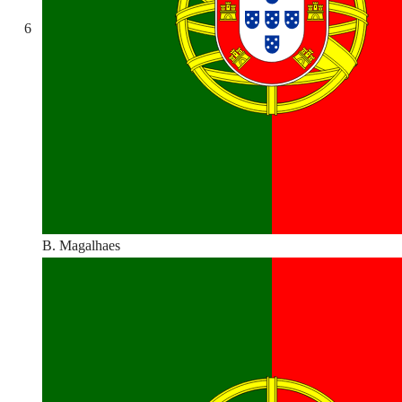
6
B. Magalhaes