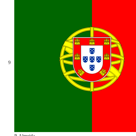
9
P. Almeida