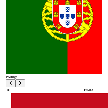
Portugal
Por
#
Pilota