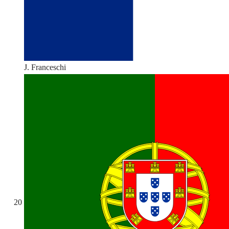
J. Franceschi
20