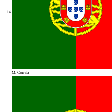
14
M. Correia