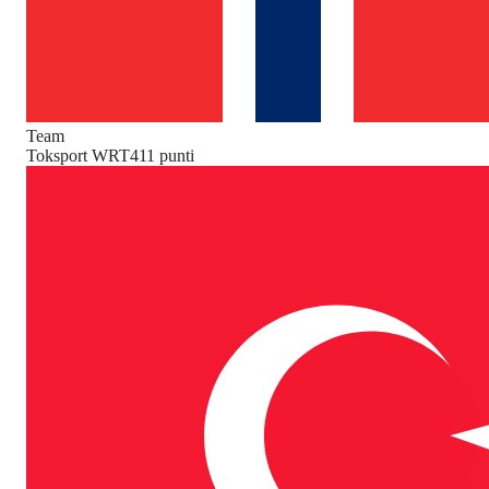
Team
Toksport WRT
411
punti