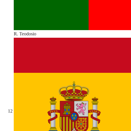
R. Teodosio
12