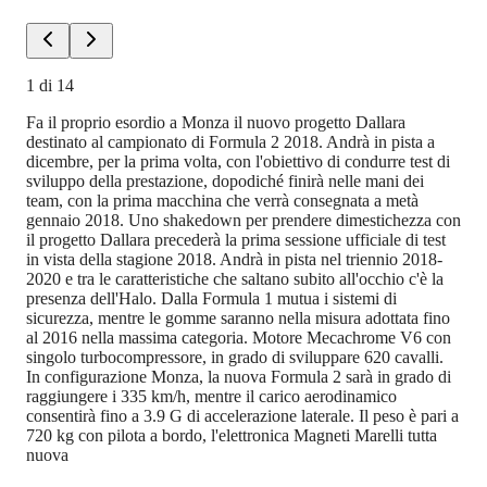
1
di
14
Fa il proprio esordio a Monza il nuovo progetto Dallara
destinato al campionato di Formula 2 2018. Andrà in pista a
dicembre, per la prima volta, con l'obiettivo di condurre test di
sviluppo della prestazione, dopodiché finirà nelle mani dei
team, con la prima macchina che verrà consegnata a metà
gennaio 2018. Uno shakedown per prendere dimestichezza con
il progetto Dallara precederà la prima sessione ufficiale di test
in vista della stagione 2018. Andrà in pista nel triennio 2018-
2020 e tra le caratteristiche che saltano subito all'occhio c'è la
presenza dell'Halo. Dalla Formula 1 mutua i sistemi di
sicurezza, mentre le gomme saranno nella misura adottata fino
al 2016 nella massima categoria. Motore Mecachrome V6 con
singolo turbocompressore, in grado di sviluppare 620 cavalli.
In configurazione Monza, la nuova Formula 2 sarà in grado di
raggiungere i 335 km/h, mentre il carico aerodinamico
consentirà fino a 3.9 G di accelerazione laterale. Il peso è pari a
720 kg con pilota a bordo, l'elettronica Magneti Marelli tutta
nuova