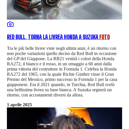
RED BULL, TORNA LA LIVREA HONDA A SUZUKA
FOTO
Tra le più belle livree viste negli ultimi anni, è un ritorno con
non poche variazioni quello deciso da Red Bull in occasione
del GP del Giappone. La RB21 vestirà i colori della Honda
RA272, il bianco e il rosso, in un omaggio a 60 anni dalla
prima vittoria del costruttore in Formula 1. Celebra la Honda
RA272 del 1965, con la quale Richie Ginther vinse il Gran
Premio del Messico, primo successo in Formula 1 per la casa
giapponese. Era il 2021 quando, in Turchia, Red Bull svelò
una bellissima livrea su base bianca. A Suzuka segnerà un
ritorno, con accostamenti diversi da allora.
1 aprile 2025