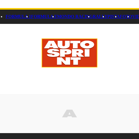
FORMULA 1
FORMULA E
MONDO RACING
RALLY
PISTA
FOTO
VI