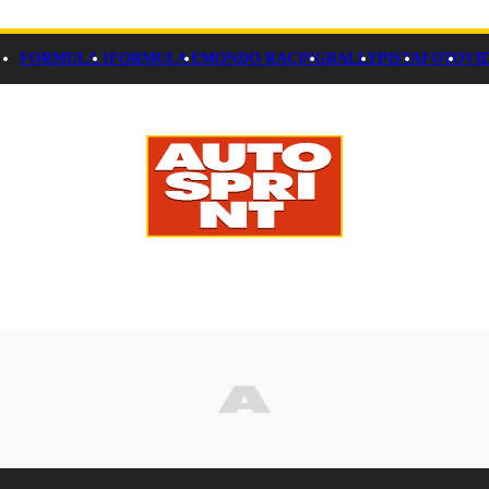
FORMULA 1
FORMULA E
MONDO RACING
RALLY
PISTA
FOTO
VI