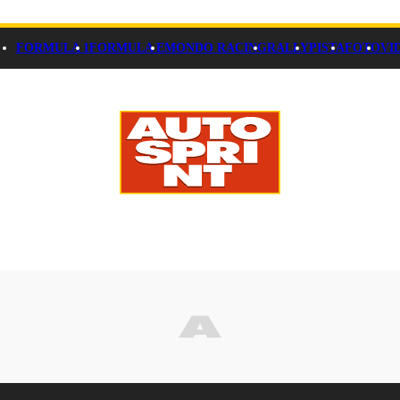
FORMULA 1
FORMULA E
MONDO RACING
RALLY
PISTA
FOTO
VI