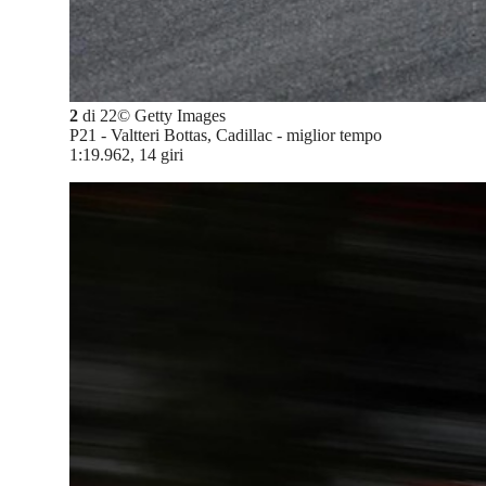
2
di
22
©
Getty Images
P21 - Valtteri Bottas, Cadillac - miglior tempo
1:19.962, 14 giri