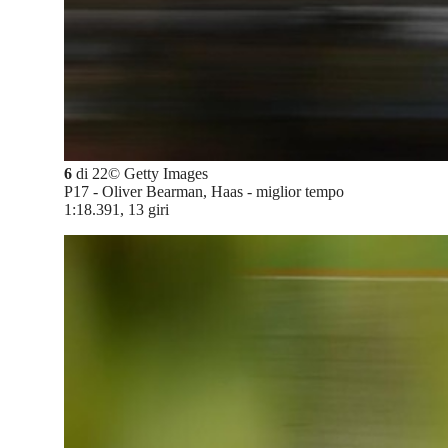
6
di
22
©
Getty Images
P17 - Oliver Bearman, Haas - miglior tempo
1:18.391, 13 giri