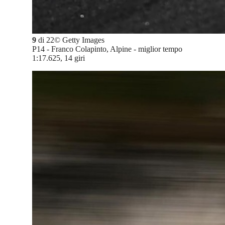
9
di
22
©
Getty Images
P14 - Franco Colapinto, Alpine - miglior tempo
1:17.625, 14 giri