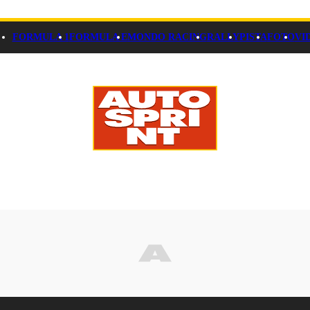
FORMULA 1
FORMULA E
MONDO RACING
RALLY
PISTA
FOTO
VI