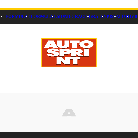
FORMULA 1
FORMULA E
MONDO RACING
RALLY
PISTA
FOTO
VI