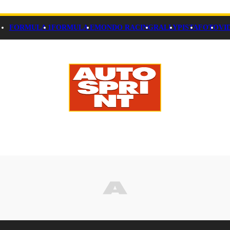
FORMULA 1
FORMULA E
MONDO RACING
RALLY
PISTA
FOTO
VI