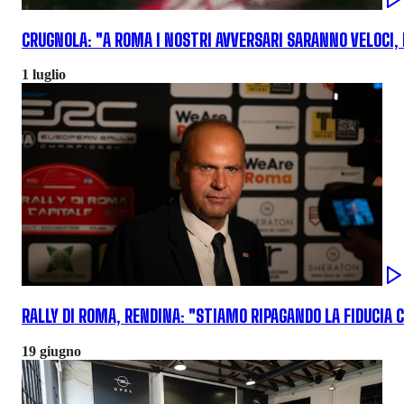
CRUGNOLA: "A ROMA I NOSTRI AVVERSARI SARANNO VELOCI,
1 luglio
RALLY DI ROMA, RENDINA: "STIAMO RIPAGANDO LA FIDUCIA C
19 giugno