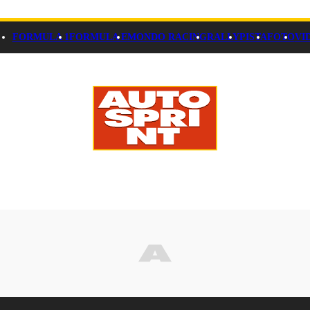
FORMULA 1
FORMULA E
MONDO RACING
RALLY
PISTA
FOTO
VI