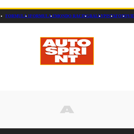
FORMULA 1
FORMULA E
MONDO RACING
RALLY
PISTA
FOTO
VI