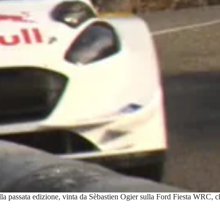
la passata edizione, vinta da Sèbastien Ogier sulla Ford Fiesta WRC, che h