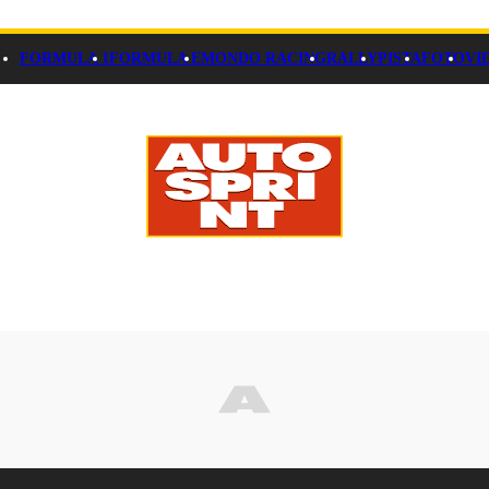
FORMULA 1
FORMULA E
MONDO RACING
RALLY
PISTA
FOTO
VI