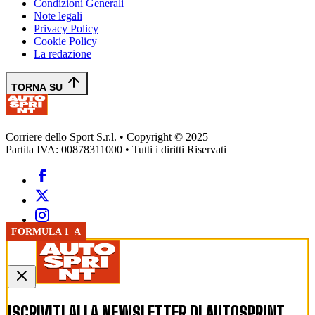
Condizioni Generali
Note legali
Privacy Policy
Cookie Policy
La redazione
TORNA SU
Corriere dello Sport S.r.l. • Copyright © 2025
Partita IVA: 00878311000 • Tutti i diritti Riservati
GP UNGHERIA
GP UNGHERIA
FORMULA 1
GP UNGHERIA
GP UNGHERIA
GP UNGHERIA
GP UNGHERIA
FORMULA 1
ISCRIVITI ALLA NEWSLETTER DI
AUTOSPRINT