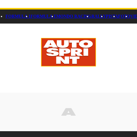
FORMULA 1
FORMULA E
MONDO RACING
RALLY
PISTA
FOTO
VI