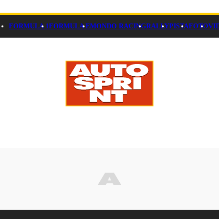
FORMULA 1
FORMULA E
MONDO RACING
RALLY
PISTA
FOTO
VI