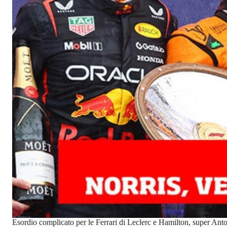
Esordio complicato per le Ferrari di Leclerc e Hamilton, super Anto