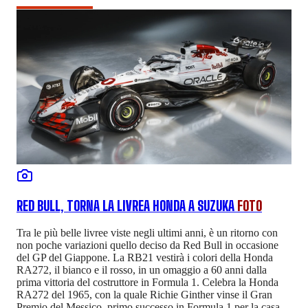
RED BULL, TORNA LA LIVREA HONDA A SUZUKA
FOTO
Tra le più belle livree viste negli ultimi anni, è un ritorno con
non poche variazioni quello deciso da Red Bull in occasione
del GP del Giappone. La RB21 vestirà i colori della Honda
RA272, il bianco e il rosso, in un omaggio a 60 anni dalla
prima vittoria del costruttore in Formula 1. Celebra la Honda
RA272 del 1965, con la quale Richie Ginther vinse il Gran
Premio del Messico, primo successo in Formula 1 per la casa