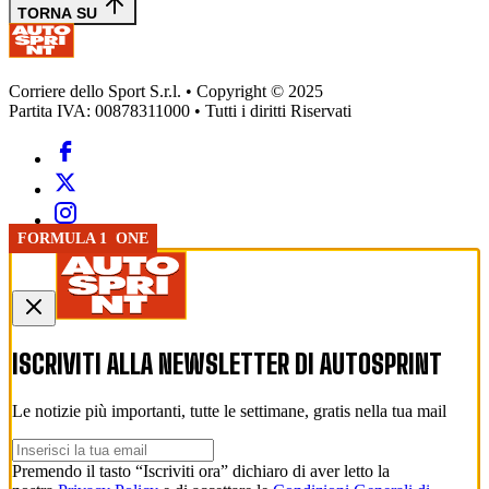
TORNA SU
Corriere dello Sport S.r.l. • Copyright © 2025
Partita IVA: 00878311000 • Tutti i diritti Riservati
FOTO
FOTO
FORMULA 1
FOTO
GP CINA
GP SILVERSTONE
FORMULA 1
PISTA
FORMULA 1
FORMULA 1
FORMULA 1
FORMULA 1
FORMULA 1
FORMULA 1
ISCRIVITI ALLA NEWSLETTER DI
AUTOSPRINT
Le notizie più importanti, tutte le settimane, gratis nella tua mail
Premendo il tasto “Iscriviti ora” dichiaro di aver letto la