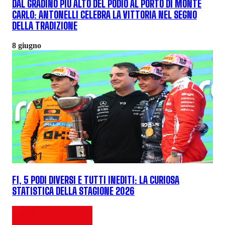
DAL GRADINO PIÙ ALTO DEL PODIO AL PORTO DI MONTE
CARLO: ANTONELLI CELEBRA LA VITTORIA NEL SEGNO
DELLA TRADIZIONE
8 giugno
F1, 5 PODI DIVERSI E TUTTI INEDITI: LA CURIOSA
STATISTICA DELLA STAGIONE 2026