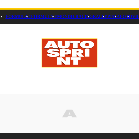
FORMULA 1
FORMULA E
MONDO RACING
RALLY
PISTA
FOTO
VI