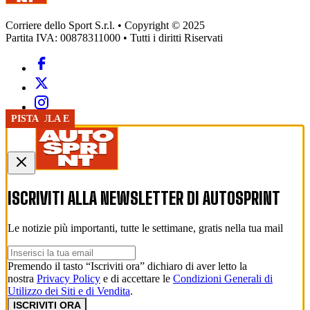
Corriere dello Sport S.r.l. • Copyright © 2025
Partita IVA: 00878311000 • Tutti i diritti Riservati
FORMULA E
FORMULA E
FORMULA E
FORMULA E
FORMULA E
FORMULA E
FORMULA E
PISTA
ISCRIVITI ALLA NEWSLETTER DI
AUTOSPRINT
Le notizie più importanti, tutte le settimane, gratis nella tua mail
Premendo il tasto “Iscriviti ora” dichiaro di aver letto la
nostra
Privacy Policy
e di accettare le
Condizioni Generali di
Utilizzo dei Siti e di Vendita
.
ISCRIVITI ORA