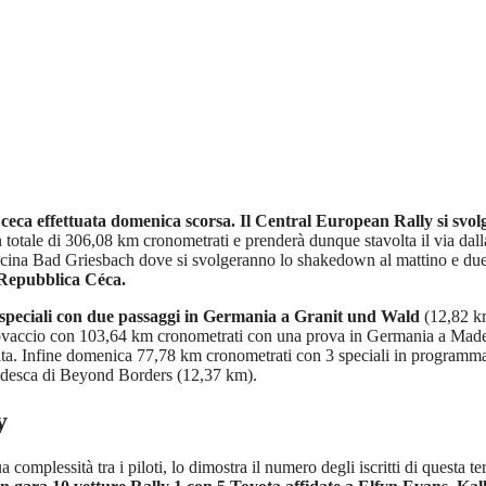
ceca effettuata domenica scorsa. Il Central European Rally si svolge
 totale di 306,08 km cronometrati e prenderà dunque stavolta il via da
 vicina Bad Griesbach dove si svolgeranno lo shakedown al mattino e du
e Repubblica Céca.
 speciali con due passaggi in Germania a Granit und Wald
(12,82 k
novaccio con 103,64 km cronometrati con una prova in Germania a Mad
. Infine domenica 77,78 km cronometrati con 3 speciali in programma, 
rotedesca di Beyond Borders (12,37 km).
y
omplessità tra i piloti, lo dimostra il numero degli iscritti di questa t