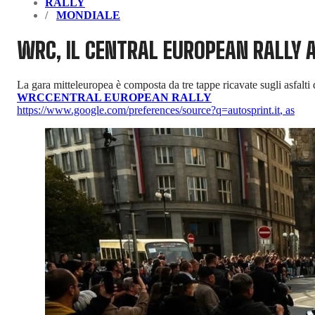
RALLY
MONDIALE
WRC, IL CENTRAL EUROPEAN RALLY A
La gara mitteleuropea è composta da tre tappe ricavate sugli asfalt
WRC
CENTRAL EUROPEAN RALLY
https://www.google.com/preferences/source?q=autosprint.it
,
as