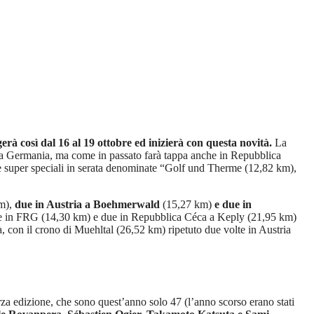
rà così dal 16 al 19 ottobre ed inizierà con questa novità.
La
lla Germania, ma come in passato farà tappa anche in Repubblica
e super speciali in serata denominate “Golf und Therme (12,82 km),
m),
due in Austria a Boehmerwald
(15,27 km)
e due in
e in FRG (14,30 km) e due in Repubblica Céca a Keply (21,95 km)
con il crono di Muehltal (26,52 km) ripetuto due volte in Austria
erza edizione, che sono quest’anno solo 47 (l’anno scorso erano stati