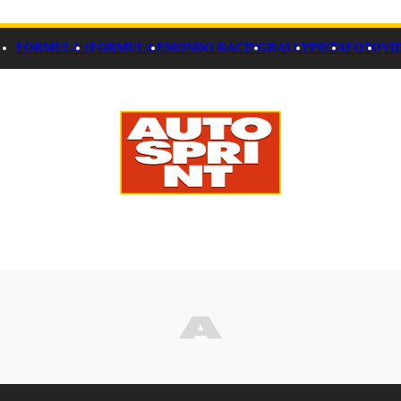
FORMULA 1
FORMULA E
MONDO RACING
RALLY
PISTA
FOTO
VI