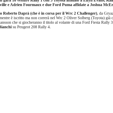
in gara 10 vetture Rally 1 con 5 Toyota affidate a Elfyn Evans, K
uville e Adrien Fourmaux e due Ford Puma affidate a Joshua McEr
tro Roberto Daprà (che è in corsa per il Wrc 2 Challenger)
, da Grya
entre è iscritto ma non correrà nel Wrc 2 Oliver Solberg (Toyota) già ca
hansson che si giocheranno il titolo al volante di una Ford Fiesta Rally 3
 Bianchi
su Peugeot 208 Rally 4.