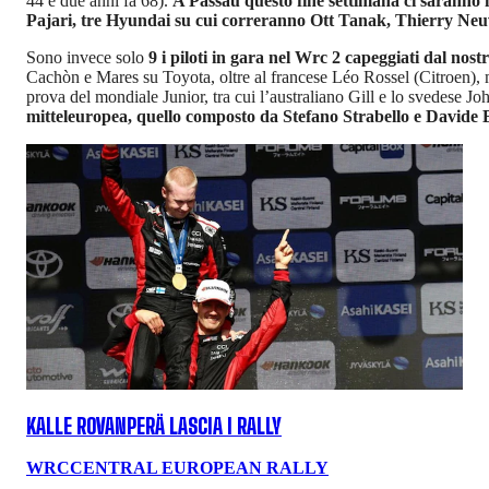
44 e due anni fa 68).
A Passau questo fine settimana ci saranno 
Pajari, tre Hyundai su cui correranno Ott Tanak, Thierry Ne
Sono invece solo
9 i piloti in gara nel Wrc 2 capeggiati dal nos
Cachòn e Mares su Toyota, oltre al francese Léo Rossel (Citroen), m
prova del mondiale Junior, tra cui l’australiano Gill e lo svedese Jo
mitteleuropea, quello composto da Stefano Strabello e Davide
KALLE ROVANPERÄ LASCIA I RALLY
WRC
CENTRAL EUROPEAN RALLY