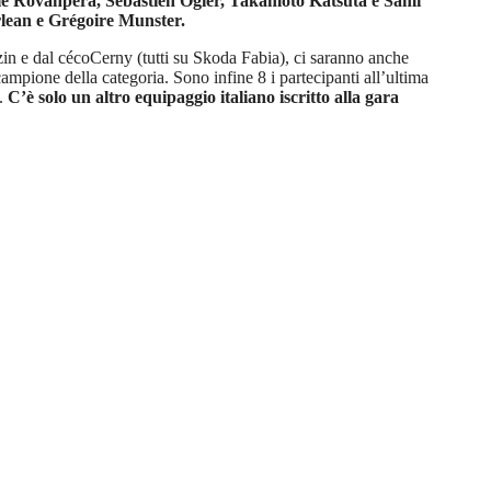
alle Rovanpera, Sébastien Ogier, Takamoto Katsuta e Sami
lean e Grégoire Munster.
zin e dal cécoCerny (tutti su Skoda Fabia), ci saranno anche
mpione della categoria. Sono infine 8 i partecipanti all’ultima
.
C’è solo un altro equipaggio italiano iscritto alla gara