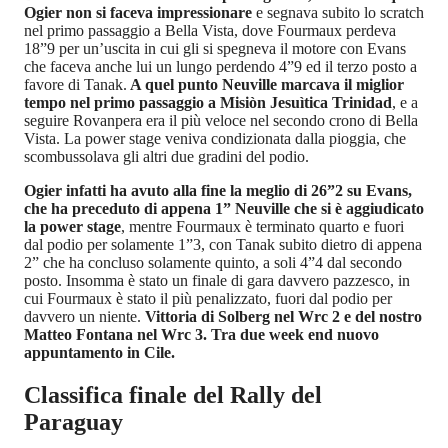
Ogier non si faceva impressionare
e segnava subito lo scratch
nel primo passaggio a Bella Vista, dove Fourmaux perdeva
18”9 per un’uscita in cui gli si spegneva il motore con Evans
che faceva anche lui un lungo perdendo 4”9 ed il terzo posto a
favore di Tanak.
A quel punto Neuville marcava il miglior
tempo nel primo passaggio a Misiòn Jesuìtica Trinidad
, e a
seguire Rovanpera era il più veloce nel secondo crono di Bella
Vista. La power stage veniva condizionata dalla pioggia, che
scombussolava gli altri due gradini del podio.
Ogier infatti ha avuto alla fine la meglio di 26”2 su Evans,
che ha preceduto di appena 1” Neuville che si è aggiudicato
la power stage
, mentre Fourmaux è terminato quarto e fuori
dal podio per solamente 1”3, con Tanak subito dietro di appena
2” che ha concluso solamente quinto, a soli 4”4 dal secondo
posto. Insomma è stato un finale di gara davvero pazzesco, in
cui Fourmaux è stato il più penalizzato, fuori dal podio per
davvero un niente.
Vittoria di Solberg nel Wrc 2 e del nostro
Matteo Fontana nel Wrc 3. Tra due week end nuovo
appuntamento in Cile.
Classifica finale del Rally del
Paraguay