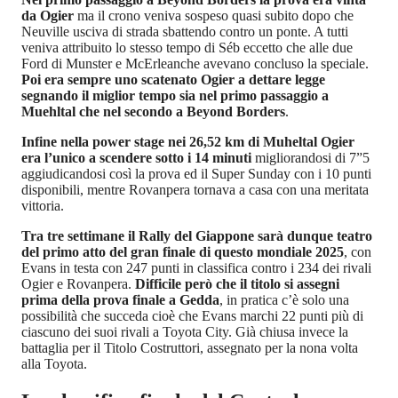
da Ogier
ma il crono veniva sospeso quasi subito dopo che
Neuville usciva di strada sbattendo contro un ponte. A tutti
veniva attribuito lo stesso tempo di Séb eccetto che alle due
Ford di Munster e McErleanche avevano concluso la speciale.
Poi era sempre uno scatenato Ogier a dettare legge
segnando il miglior tempo sia nel primo passaggio a
Muehltal che nel secondo a Beyond Borders
.
Infine nella power stage nei 26,52 km di Muheltal Ogier
era l’unico a scendere sotto i 14 minuti
migliorandosi di 7”5
aggiudicandosi così la prova ed il Super Sunday con i 10 punti
disponibili, mentre Rovanpera tornava a casa con una meritata
vittoria.
Tra tre settimane il Rally del Giappone sarà dunque teatro
del primo atto del gran finale di questo mondiale 2025
, con
Evans in testa con 247 punti in classifica contro i 234 dei rivali
Ogier e Rovanpera.
Difficile però che il titolo si assegni
prima della prova finale a Gedda
, in pratica c’è solo una
possibilità che succeda cioè che Evans marchi 22 punti più di
ciascuno dei suoi rivali a Toyota City. Già chiusa invece la
battaglia per il Titolo Costruttori, assegnato per la nona volta
alla Toyota.