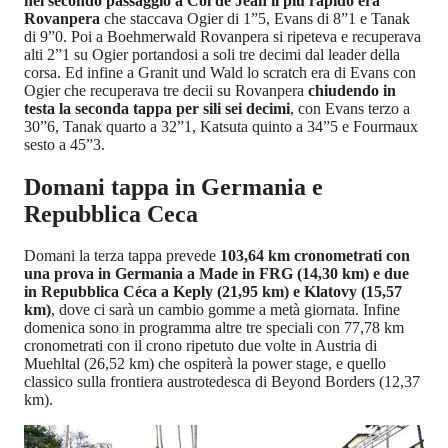
nel secondo passaggio a Col de Jean il più rapido era
Rovanpera
che staccava Ogier di 1”5, Evans di 8”1 e Tanak
di 9”0. Poi a Boehmerwald Rovanpera si ripeteva e recuperava
alti 2”1 su Ogier portandosi a soli tre decimi dal leader della
corsa. Ed infine a Granit und Wald lo scratch era di Evans con
Ogier che recuperava tre decii su Rovanpera
chiudendo in
testa la seconda tappa per sili sei decimi
, con Evans terzo a
30”6, Tanak quarto a 32”1, Katsuta quinto a 34”5 e Fourmaux
sesto a 45”3.
Domani tappa in Germania e
Repubblica Ceca
Domani la terza tappa prevede
103,64 km cronometrati con
una prova in Germania a Made in FRG (14,30 km) e due
in Repubblica Céca a Keply (21,95 km) e Klatovy (15,57
km)
, dove ci sarà un cambio gomme a metà giornata. Infine
domenica sono in programma altre tre speciali con 77,78 km
cronometrati con il crono ripetuto due volte in Austria di
Muehltal (26,52 km) che ospiterà la power stage, e quello
classico sulla frontiera austrotedesca di Beyond Borders (12,37
km).