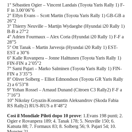
1° Sébastien Ogier – Vincent Landais (Toyota Yaris Rally 1) F-
F in 3.00’06”6
2° Elfyn Evans – Scott Martin (Toyota Yaris Rally 1) GB-GB a
26”2
3° Thierry Neuville – Martijn Wydaeghe (Hyundai i20 Rally 1)
B-B a 27“2
4° Adrien Fourmaux – Alex Coria (Hyundai i20 Rally 1) F-F a
28”5
5° Ott Tanak – Martin Jarveoja (Hyundai i20 Rally 1) EST-
EST a 30”6
6° Kalle Rovanpera – Jonne Halttunen (Toyota Yaris Rally 1)
FIN-FIN a 2’05”2
7° Sami Pajari – Marko Salminen (Toyota Yaris Rally 1) FIN-
FIN a 3’35”5
8° Oliver Solberg – Elliot Edmondson (Toyota GR Yaris Rally
2) a 6’53”8
9° Yohan Rossel – Arnaud Dunand (Citroen C3 Rally2) F-F a
7’16”3
10° Nikolay Gryazin-Konstantin Aleksandrov (Skoda Fabia
RS Rally2) RUS-RUS a 8’48”2
Così il Mondiale Piloti dopo 10 prove
: 1.Evans 198 punti; 2.
Ogier e Rovanpera 189; 4. Tanak 178; 5. Neuville 150; 6.
Katsuta 88; 7. Formaux 83; 8. Solberg 56; 9. Pajari 54; 10.
Munster 21.