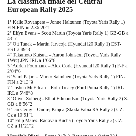
La classifica finale del Central
European Rally 2025
1° Kalle Rovanpera – Jonne Halttunen (Toyota Yaris Rally 1)
FIN-FIN in 2.36’20”1
2° Elfyn Evans – Scott Martin (Toyota Yaris Rally 1) GB-GB a
43”7
3° Ott Tanak – Martin Jarveoja (Hyundai i20 Rally 1) EST-
EST a 49”3
4° Takamoto Katsuta – Aaron Johnston (Toyota Yaris Rally
1Wrc) JPN-IRL a 1’06”8
5° Adrien Fourmaux – Alex Coria (Hyundai i20 Rally 1) F-F a
2’04”6
6° Sami Pajari – Marko Salminen (Toyota Yaris Rally 1) FIN-
FIN a 2’13”9
7° Joshua McErlean – Eoin Treacy (Ford Puma Rally 1) IRL –
IRL a 5’48”8
8° Oliver Solberg - Elliot Edmondson (Toyota Yaris Rally 2) S-
GB a 8’56”2
9° Jan Cerny – Ondrej Krajca (Skoda Fabia RS Rally 2) CZ-
Cz a 10’51”1
10° Filip Mares- Radovan Bucha (Toyota Yaris Rally 2) CZ-
CZ a 11’21”2