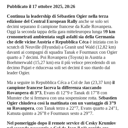
Pubblicato il 17 ottobre 2025, 20:26
Continua la leadership di Sébastien Ogier nella terza
edizione del Central European Rally
anche se solo sei
decimi separano il campione francese da Kalle Rovanpera.
Oggi la seconda tappa della gara mitteleuropea lunga 9
9 km
cronometrati ambientata sugli asfalti sia della Germania
che delle vicine Austria e Repubblica Céca
è iniziata con lo
scratch di Neuville (Hyundai) a Granit und Wald (12,82 km)
davanti ai compagni di squadra Tanak e Fourmaux con Ogier
quarto a 7 decimi. Poi Rovanpera (Toyota) in Austria a
Boehmerwald (15,27 km) era il più veloce precedendo di un
decimo Pajari e riducevaa soli sei decimi il suo ritardo dal
leader Ogier.
Ma a seguire in Repubblica Céca a Col de Jan (23,37 km)
il
campione francese faceva la differenza staccando
Rovanpera di 3”3
, Evans di 12”9 e Tanak di 17”8 con
Munster che si fermava con una sospensione rotta.
Sébastien
Ogier chiudeva così la mattinata con un vantaggio di 3”9
su Rovanpera
, con Tanak terzo a 22”7, Evans quarto a 24”1,
Katsuta quinto a 26”8 e Fourmaux sesto a 29”7.
Nel pomeriggio dopo il remote service di Cesky Krumlov