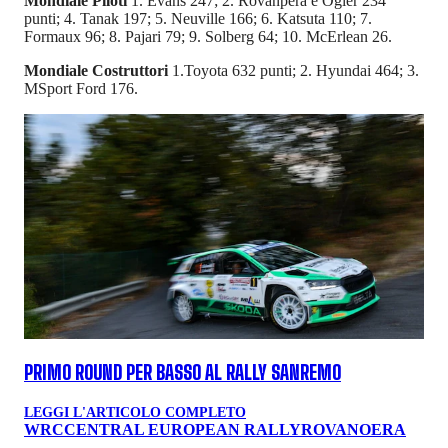
Mondiale Piloti
1. Evans 247; 2. Rovanpera e Ogier 234
punti; 4. Tanak 197; 5. Neuville 166; 6. Katsuta 110; 7.
Formaux 96; 8. Pajari 79; 9. Solberg 64; 10. McErlean 26.
Mondiale Costruttori
1.Toyota 632 punti; 2. Hyundai 464; 3.
MSport Ford 176.
PRIMO ROUND PER BASSO AL RALLY SANREMO
LEGGI L'ARTICOLO COMPLETO
WRC
CENTRAL EUROPEAN RALLY
ROVANOERA