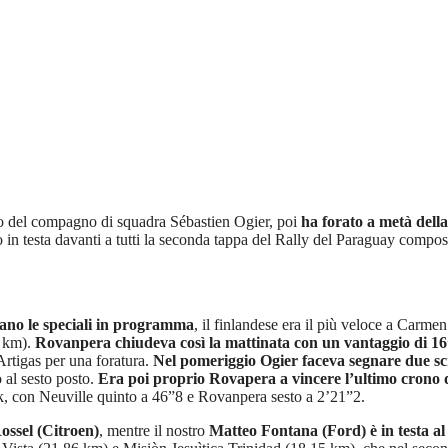
no del compagno di squadra Sébastien Ogier, poi
ha forato a metà dell
so in testa davanti a tutti la seconda tappa del Rally del Paraguay compo
ano le speciali in programma
, il finlandese era il più veloce a Carm
0 km).
Rovanpera chiudeva così la mattinata con un vantaggio di 
Artigas per una foratura.
Nel pomeriggio Ogier faceva segnare due sc
 al sesto posto.
Era poi proprio Rovapera a vincere l’ultimo crono 
 con Neuville quinto a 46”8 e Rovanpera sesto a 2’21”2.
ossel (Citroen)
, mentre il nostro
Matteo Fontana (Ford) è in testa a