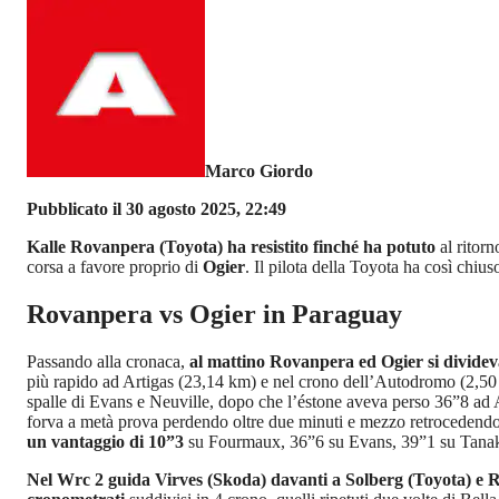
Marco Giordo
Pubblicato il 30 agosto 2025, 22:49
Kalle Rovanpera (Toyota) ha resistito finché ha potuto
al ritor
corsa a favore proprio di
Ogier
. Il pilota della Toyota ha così chiu
Rovanpera vs Ogier in Paraguay
Passando alla cronaca,
al mattino Rovanpera ed Ogier si dividev
più rapido ad Artigas (23,14 km) e nel crono dell’Autodromo (2,5
spalle di Evans e Neuville, dopo che l’éstone aveva perso 36”8 ad 
forva a metà prova perdendo oltre due minuti e mezzo retrocedendo
un vantaggio di 10”3
su Fourmaux, 36”6 su Evans, 39”1 su Tanak,
Nel Wrc 2 guida Virves (Skoda) davanti a Solberg (Toyota) e R