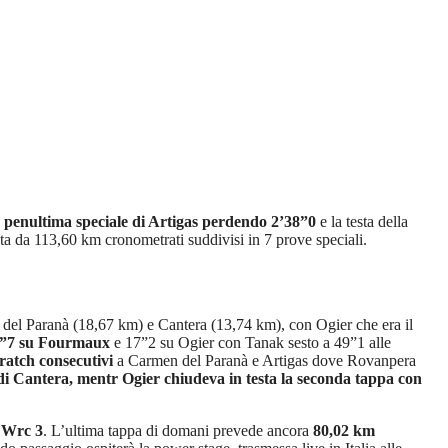
a penultima speciale di Artigas perdendo 2’38”0
e la testa della
sta da 113,60 km cronometrati suddivisi in 7 prove speciali.
en del Paranà (18,67 km) e Cantera (13,74 km), con Ogier che era il
16”7 su Fourmaux
e 17”2 su Ogier con Tanak sesto a 49”1 alle
ratch consecutivi
a Carmen del Paranà e Artigas dove Rovanpera
di Cantera, mentr Ogier chiudeva in testa la seconda tappa con
l Wrc 3
. L’ultima tappa di domani prevede ancora
80,02 km