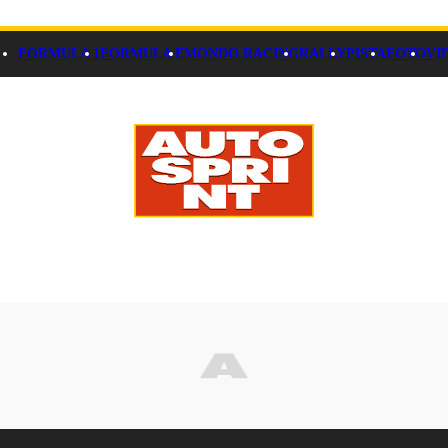
FORMULA 1
FORMULA E
MONDO RACING
RALLY
PISTA
FOTO
VI