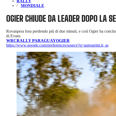
RALLY
MONDIALE
OGIER CHIUDE DA LEADER DOPO LA 
Rovanpera fora perdendo più di due minuti, e così Ogier ha conclus
di Evans
WRC
RALLY PARAGUAY
OGIER
https://www.google.com/preferences/source?q=autosprint.it
,
as