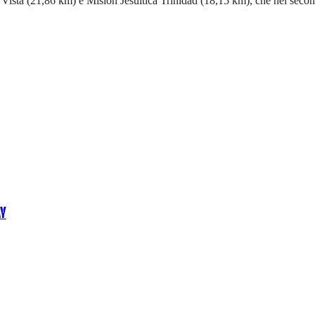
la Vista (21,86 km) e Misiòn Jesuìtica Trinidad (18,15 km), che nel second
AY