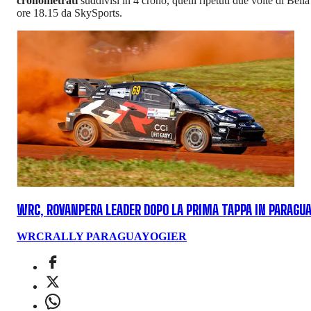
cronometrati
suddivisi in 4 crono, quelli ripetuti due volte di Bel
ore 18.15 da SkySports.
WRC, ROVANPERA LEADER DOPO LA PRIMA TAPPA IN PARAGU
WRC
RALLY PARAGUAY
OGIER