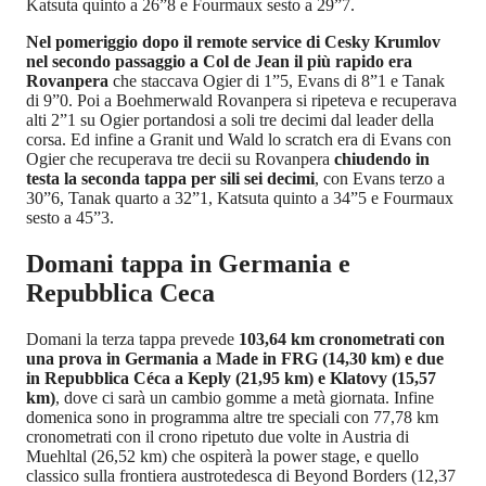
Katsuta quinto a 26”8 e Fourmaux sesto a 29”7.
Nel pomeriggio dopo il remote service di Cesky Krumlov
nel secondo passaggio a Col de Jean il più rapido era
Rovanpera
che staccava Ogier di 1”5, Evans di 8”1 e Tanak
di 9”0. Poi a Boehmerwald Rovanpera si ripeteva e recuperava
alti 2”1 su Ogier portandosi a soli tre decimi dal leader della
corsa. Ed infine a Granit und Wald lo scratch era di Evans con
Ogier che recuperava tre decii su Rovanpera
chiudendo in
testa la seconda tappa per sili sei decimi
, con Evans terzo a
30”6, Tanak quarto a 32”1, Katsuta quinto a 34”5 e Fourmaux
sesto a 45”3.
Domani tappa in Germania e
Repubblica Ceca
Domani la terza tappa prevede
103,64 km cronometrati con
una prova in Germania a Made in FRG (14,30 km) e due
in Repubblica Céca a Keply (21,95 km) e Klatovy (15,57
km)
, dove ci sarà un cambio gomme a metà giornata. Infine
domenica sono in programma altre tre speciali con 77,78 km
cronometrati con il crono ripetuto due volte in Austria di
Muehltal (26,52 km) che ospiterà la power stage, e quello
classico sulla frontiera austrotedesca di Beyond Borders (12,37