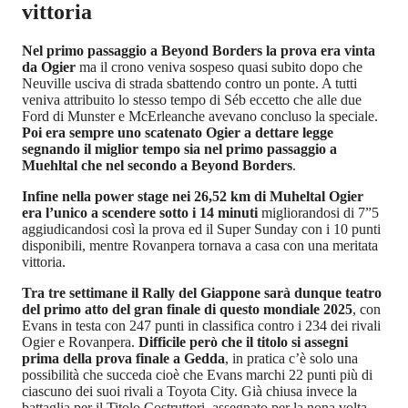
vittoria
Nel primo passaggio a Beyond Borders la prova era vinta
da Ogier
ma il crono veniva sospeso quasi subito dopo che
Neuville usciva di strada sbattendo contro un ponte. A tutti
veniva attribuito lo stesso tempo di Séb eccetto che alle due
Ford di Munster e McErleanche avevano concluso la speciale.
Poi era sempre uno scatenato Ogier a dettare legge
segnando il miglior tempo sia nel primo passaggio a
Muehltal che nel secondo a Beyond Borders
.
Infine nella power stage nei 26,52 km di Muheltal Ogier
era l’unico a scendere sotto i 14 minuti
migliorandosi di 7”5
aggiudicandosi così la prova ed il Super Sunday con i 10 punti
disponibili, mentre Rovanpera tornava a casa con una meritata
vittoria.
Tra tre settimane il Rally del Giappone sarà dunque teatro
del primo atto del gran finale di questo mondiale 2025
, con
Evans in testa con 247 punti in classifica contro i 234 dei rivali
Ogier e Rovanpera.
Difficile però che il titolo si assegni
prima della prova finale a Gedda
, in pratica c’è solo una
possibilità che succeda cioè che Evans marchi 22 punti più di
ciascuno dei suoi rivali a Toyota City. Già chiusa invece la
battaglia per il Titolo Costruttori, assegnato per la nona volta