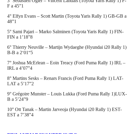
3° Sébastien Ogier – Vincent Landais (Toyota Yaris Rally 1) F-
F a 45”1
4° Elfyn Evans – Scott Martin (Toyota Yaris Rally 1) GB-GB a
48”1
5° Sami Pajari – Marko Salminen (Toyota Yaris Rally 1) FIN-
FIN a 1’18”8
6° Thierry Neuville – Martijn Wydaeghe (Hyundai i20 Rally 1)
B-B a 2‘01“5
7° Joshua McErlean – Eoin Treacy (Ford Puma Rally 1) IRL –
IRL a 4’07”4
8° Martins Sesks – Renars Francis (Ford Puma Rally 1) LAT-
LAT a 5’17”2
9° Grégoire Munster – Louis Lukka (Ford Puma Rally 1)LUX-
B a 5’24”9
10° Ott Tanak – Martin Jarveoja (Hyundai i20 Rally 1) EST-
EST a 7’38”4