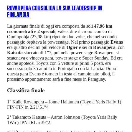
ROVANPERA CONSOLIDA LA SUA LEADERSHIP IN
FINLANDIA
La giornata finale di oggi era composta da soli
47,96 km
cronometrati e 2 speciali
, vale a dire il crono iconico di
Ouninpohja (23,98 km) ripetuto due volte, che nel secondo
passaggio ospitava la powerstage. Nel primo passaggio
Evans
era quattro decimi più veloce di
Ogier
e sei di
Rovanpera
, con
Katsuta
staccato di 1”7, poi nella power stage Rovanpera si
scatenava e vinceva gara, power stage e Super Sunday. Ed era
anche apoteosi Toyota con 5 vetture ai primi 5 posti, era
successo solo 35 anni fa in Portogallo con la Lancia. Dopo
questa gara Evans è tornato in testa al campionato piloti, il
prossimo appuntamento sarà a fine mese in Paraguay.
Classifica finale
1° Kalle Rovanpera – Jonne Halttunen (Toyota Yaris Rally 1)
FIN-FIN in 2.21’51”4
2° Takamoto Katsuta – Aaron Johnston (Toyota Yaris Rally
1Wrc) JPN-IRL a 39”2