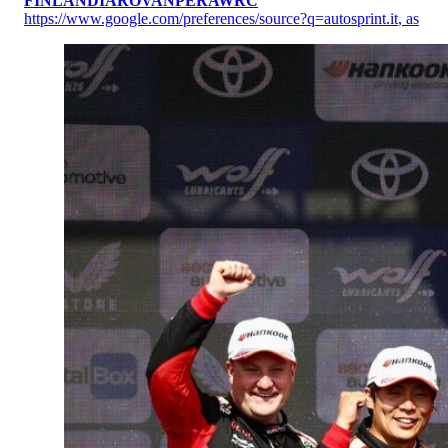
FINLANDIA
ROVANPERA
WRC
https://www.google.com/preferences/source?q=autosprint.it
,
as