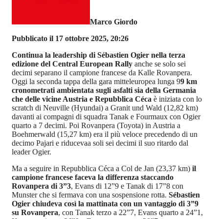
Marco Giordo
Pubblicato il 17 ottobre 2025, 20:26
Continua la leadership di Sébastien Ogier nella terza
edizione del Central European Rally
anche se solo sei
decimi separano il campione francese da Kalle Rovanpera.
Oggi la seconda tappa della gara mitteleuropea lunga 9
9 km
cronometrati ambientata sugli asfalti sia della Germania
che delle vicine Austria e Repubblica Céca
è iniziata con lo
scratch di Neuville (Hyundai) a Granit und Wald (12,82 km)
davanti ai compagni di squadra Tanak e Fourmaux con Ogier
quarto a 7 decimi. Poi Rovanpera (Toyota) in Austria a
Boehmerwald (15,27 km) era il più veloce precedendo di un
decimo Pajari e riducevaa soli sei decimi il suo ritardo dal
leader Ogier.
Ma a seguire in Repubblica Céca a Col de Jan (23,37 km)
il
campione francese faceva la differenza staccando
Rovanpera di 3”3
, Evans di 12”9 e Tanak di 17”8 con
Munster che si fermava con una sospensione rotta.
Sébastien
Ogier chiudeva così la mattinata con un vantaggio di 3”9
su Rovanpera
, con Tanak terzo a 22”7, Evans quarto a 24”1,