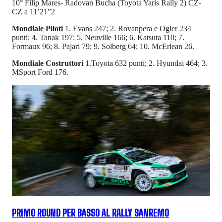
10° Filip Mares- Radovan Bucha (Toyota Yaris Rally 2) CZ-
CZ a 11’21”2
Mondiale Piloti
1. Evans 247; 2. Rovanpera e Ogier 234
punti; 4. Tanak 197; 5. Neuville 166; 6. Katsuta 110; 7.
Formaux 96; 8. Pajari 79; 9. Solberg 64; 10. McErlean 26.
Mondiale Costruttori
1.Toyota 632 punti; 2. Hyundai 464; 3.
MSport Ford 176.
PRIMO ROUND PER BASSO AL RALLY SANREMO