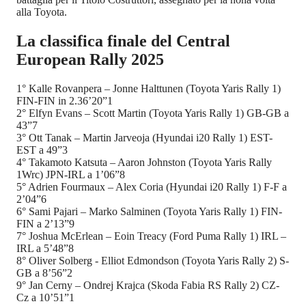
alla Toyota.
La classifica finale del Central
European Rally 2025
1° Kalle Rovanpera – Jonne Halttunen (Toyota Yaris Rally 1)
FIN-FIN in 2.36’20”1
2° Elfyn Evans – Scott Martin (Toyota Yaris Rally 1) GB-GB a
43”7
3° Ott Tanak – Martin Jarveoja (Hyundai i20 Rally 1) EST-
EST a 49”3
4° Takamoto Katsuta – Aaron Johnston (Toyota Yaris Rally
1Wrc) JPN-IRL a 1’06”8
5° Adrien Fourmaux – Alex Coria (Hyundai i20 Rally 1) F-F a
2’04”6
6° Sami Pajari – Marko Salminen (Toyota Yaris Rally 1) FIN-
FIN a 2’13”9
7° Joshua McErlean – Eoin Treacy (Ford Puma Rally 1) IRL –
IRL a 5’48”8
8° Oliver Solberg - Elliot Edmondson (Toyota Yaris Rally 2) S-
GB a 8’56”2
9° Jan Cerny – Ondrej Krajca (Skoda Fabia RS Rally 2) CZ-
Cz a 10’51”1