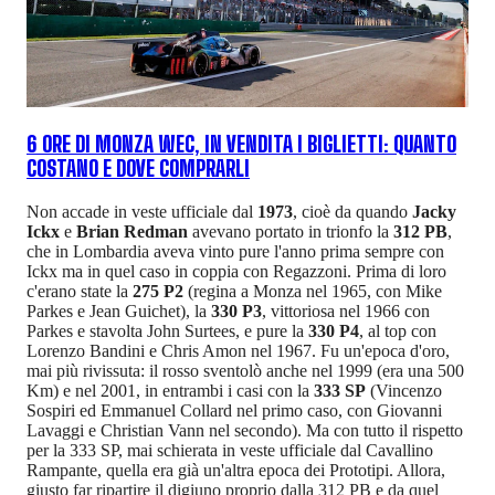
6 ORE DI MONZA WEC, IN VENDITA I BIGLIETTI: QUANTO
COSTANO E DOVE COMPRARLI
Non accade in veste ufficiale dal
1973
, cioè da quando
Jacky
Ickx
e
Brian Redman
avevano portato in trionfo la
312 PB
,
che in Lombardia aveva vinto pure l'anno prima sempre con
Ickx ma in quel caso in coppia con Regazzoni. Prima di loro
c'erano state la
275 P2
(regina a Monza nel 1965, con Mike
Parkes e Jean Guichet), la
330 P3
, vittoriosa nel 1966 con
Parkes e stavolta John Surtees, e pure la
330 P4
, al top con
Lorenzo Bandini e Chris Amon nel 1967. Fu un'epoca d'oro,
mai più rivissuta: il rosso sventolò anche nel 1999 (era una 500
Km) e nel 2001, in entrambi i casi con la
333 SP
(Vincenzo
Sospiri ed Emmanuel Collard nel primo caso, con Giovanni
Lavaggi e Christian Vann nel secondo). Ma con tutto il rispetto
per la 333 SP, mai schierata in veste ufficiale dal Cavallino
Rampante, quella era già un'altra epoca dei Prototipi. Allora,
giusto far ripartire il digiuno proprio dalla 312 PB e da quel