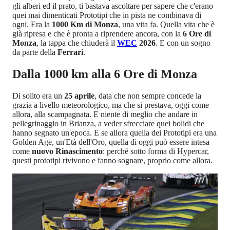
gli alberi ed il prato, ti bastava ascoltare per sapere che c'erano
quei mai dimenticati Prototipi che in pista ne combinava di
ogni. Era la
1000 Km di Monza
, una vita fa. Quella vita che è
già ripresa e che è pronta a riprendere ancora, con la
6 Ore di
Monza
, la tappa che chiuderà il
WEC
2026
. E con un sogno
da parte della
Ferrari
.
Dalla 1000 km alla 6 Ore di Monza
Di solito era un
25 aprile
, data che non sempre concede la
grazia a livello meteorologico, ma che si prestava, oggi come
allora, alla scampagnata. E niente di meglio che andare in
pellegrinaggio in Brianza, a veder sfrecciare quei bolidi che
hanno segnato un'epoca. E se allora quella dei Prototipi era una
Golden Age, un'Età dell'Oro, quella di oggi può essere intesa
come
nuovo Rinascimento
: perché sotto forma di Hypercar,
questi prototipi rivivono e fanno sognare, proprio come allora.