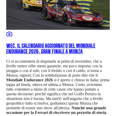
WEC, IL CALENDARIO AGGIORNATO DEL MONDIALE
ENDURANCE 2026: GRAN FINALE A MONZA
Ci si accontenterà di disputarla ai primi di novembre, che a
livello meteo offre meno garanzie, ma poco importa; con la
pioggia o con il sole, con il freddo o con il caldo, si torna a
Monza, signori. Con la soddisfazione di poter dire che il
Mondiale Endurance 2026
si è aperto e chiuso in Italia: prima
tappa ad Imola, ottava ed ultima a Monza. Certo, avremmo
fatto volentieri a meno di certe cause che hanno portato a
questa decisione: perché significa che nel Golfo Persico la
situazione non è buona. Ma tant'è: nell'augurio che a livello
geopolitico tutto si risolva, godiamoci questa Monza che
promette di essere uno show all'altezza.
Nonché una grande
occasione per la Ferrari di riscrivere un pezzetto di storia
.