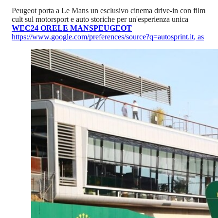
Peugeot porta a Le Mans un esclusivo cinema drive-in con film
cult sul motorsport e auto storiche per un'esperienza unica
WEC
24 ORE
LE MANS
PEUGEOT
https://www.google.com/preferences/source?q=autosprint.it
,
as