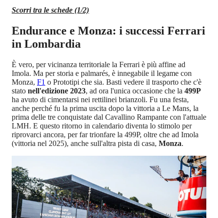
Scorri tra le schede (1/2)
Endurance e Monza: i successi Ferrari
in Lombardia
È vero, per vicinanza territoriale la Ferrari è più affine ad
Imola. Ma per storia e palmarés, è innegabile il legame con
Monza,
F1
o Prototipi che sia. Basti vedere il trasporto che c'è
stato
nell'edizione 2023
, ad ora l'unica occasione che la
499P
ha avuto di cimentarsi nei rettilinei brianzoli. Fu una festa,
anche perché fu la prima uscita dopo la vittoria a Le Mans, la
prima delle tre conquistate dal Cavallino Rampante con l'attuale
LMH. E questo ritorno in calendario diventa lo stimolo per
riprovarci ancora, per far trionfare la 499P, oltre che ad Imola
(vittoria nel 2025), anche sull'altra pista di casa,
Monza
.