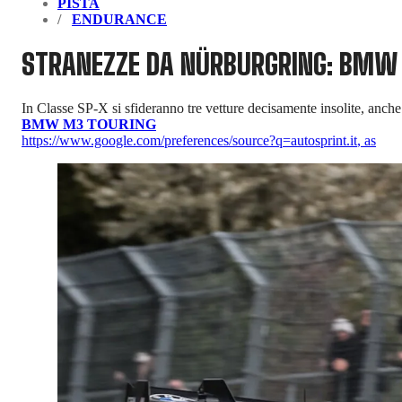
PISTA
ENDURANCE
STRANEZZE DA NÜRBURGRING: BMW M
In Classe SP-X si sfideranno tre vetture decisamente insolite, an
BMW M3 TOURING
https://www.google.com/preferences/source?q=autosprint.it
,
as