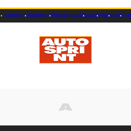
FORMULA 1
FORMULA E
MONDO RACING
RALLY
PISTA
FOTO
VI