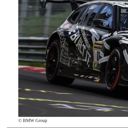
©
BMW Group