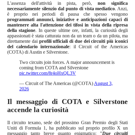
L'assenza dell'attività in pista, però,
non significa
necessariamente silenzio dal punto di vista mediatico
. Anzi,
è proprio nei periodi di pausa che spesso vengono
programmati annunci, iniziative e anticipazioni capaci di
mantenere alta l'attenzione dei tifosi in vista della ripresa
della stagione
. In queste ultime ore, infatti, la curiosità degli
appassionati è stata catturata non da un team o da un pilota, ma
direttamente dai
profili ufficiali di due dei circuiti più iconici
del calendario internazionale
: il Circuit of the Americas
(COTA) di Austin e Silverstone.
Two circuits join forces. A major announcement is
coming from COTA and Silverstone
pic.twitter.com/8r4oHxQL3V
— Circuit of The Americas (@COTA)
August 3,
2026
Il messaggio di COTA e Silverstone
accende la curiosità
Il circuito texano, sede del prossimo Gran Premio degli Stati
Uniti di Formula 1, ha pubblicato sul proprio profilo X un
messaggio tanto breve quanto enigmatico: "
Due circuiti