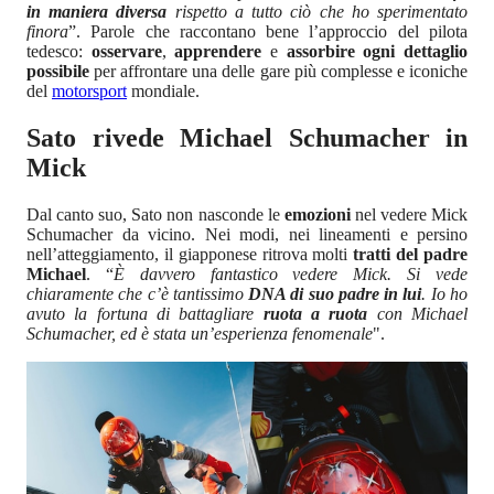
in maniera diversa
rispetto a tutto ciò che ho sperimentato
finora
”. Parole che raccontano bene l’approccio del pilota
tedesco:
osservare
,
apprendere
e
assorbire ogni dettaglio
possibile
per affrontare una delle gare più complesse e iconiche
del
motorsport
mondiale.
Sato rivede Michael Schumacher in
Mick
Dal canto suo, Sato non nasconde le
emozioni
nel vedere Mick
Schumacher da vicino. Nei modi, nei lineamenti e persino
nell’atteggiamento, il giapponese ritrova molti
tratti del padre
Michael
. “
È davvero fantastico vedere Mick. Si vede
chiaramente che c’è tantissimo
DNA di suo padre in lui
. Io ho
avuto la fortuna di battagliare
ruota a ruota
con Michael
Schumacher, ed è stata un’esperienza fenomenale
".