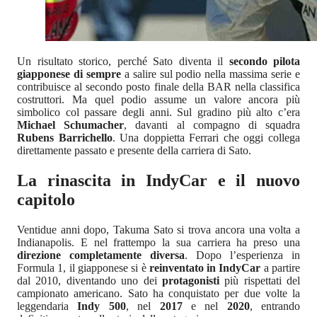
Un risultato storico, perché Sato diventa il
secondo pilota
giapponese di sempre
a salire sul podio nella massima serie e
contribuisce al secondo posto finale della BAR nella classifica
costruttori. Ma quel podio assume un valore ancora più
simbolico col passare degli anni. Sul gradino più alto c’era
Michael Schumacher
, davanti al compagno di squadra
Rubens Barrichello
. Una doppietta Ferrari che oggi collega
direttamente passato e presente della carriera di Sato.
La rinascita in IndyCar e il nuovo
capitolo
Ventidue anni dopo, Takuma Sato si trova ancora una volta a
Indianapolis. E nel frattempo la sua carriera ha preso una
direzione completamente diversa
. Dopo l’esperienza in
Formula 1, il giapponese si è
reinventato in IndyCar
a partire
dal 2010, diventando uno dei
protagonisti
più rispettati del
campionato americano. Sato ha conquistato per due volte la
leggendaria
Indy 500
, nel
2017
e nel
2020
, entrando