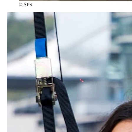
©
APS