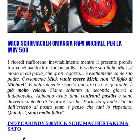
MICK SCHUMACHER OMAGGIA PAPÀ MICHAEL PER LA
INDY 500
I ricordi riaffiorano inevitabilmente mentre il presente prende
forma nel paddock di Indianapolis. “
E vedere suo figlio Mick, il
modo in cui parla, che gran ragazzo… è esattamente come suo
padre. Ovviamente
Mick vuole essere Mick, non ‘il figlio di
Michael’
. E naturalmente rispetto questa cosa. E guardate,
è
già molto veloce
. Siamo soltanto al secondo giorno a
Indianapolis. Abbiamo avuto tanti
confronti positivi
e sono
davvero contento di lavorare con lui. Porta un grande slancio
dall’esterno al nostro team e penso che tutti lo rispettino.
Quindi sì,
sono molto felice
".
INDYCAR
INDY 500
MICK SCHUMACHER
TAKUMA
SATO