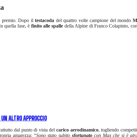
ta
n premio. Dopo il
testacoda
del quattro volte campione del mondo
M
In quella fase, è
finito alle spalle
della Alpine di Franco Colapinto, con 
 UN ALTRO APPROCCIO
ttutto dal punto di vista del
carico aerodinamico
, togliendo competit
propria amarezza: “
Sono stato subito
sfortunato
con Max che si è gira