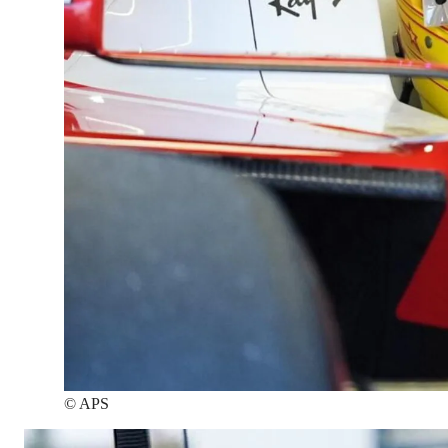
©
APS