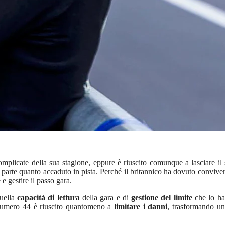
plicate della sua stagione, eppure è riuscito comunque a lasciare il se
n parte quanto accaduto in pista. Perché il britannico ha dovuto convive
e gestire il passo gara.
quella
capacità di lettura
della gara e di
gestione del limite
che lo ha 
l numero 44 è riuscito quantomeno a
limitare i danni
, trasformando u