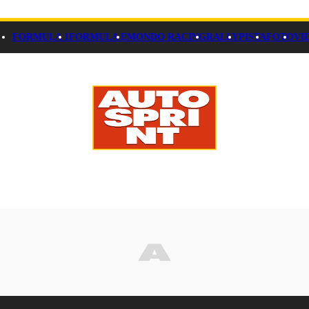
FORMULA 1
FORMULA E
MONDO RACING
RALLY
PISTA
FOTO
VI