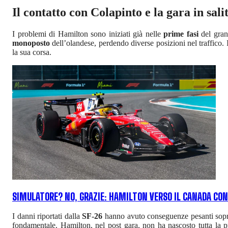
Il contatto con Colapinto e la gara in sali
I problemi di Hamilton sono iniziati già nelle
prime fasi
del gra
monoposto
dell’olandese, perdendo diverse posizioni nel traffico. 
la sua corsa.
SIMULATORE? NO, GRAZIE: HAMILTON VERSO IL CANADA CON
I danni riportati dalla
SF-26
hanno avuto conseguenze pesanti sopra
fondamentale. Hamilton, nel post gara, non ha nascosto tutta la 