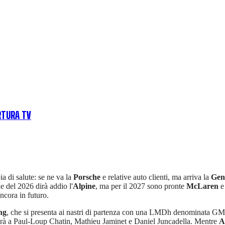
RTURA TV
a di salute: se ne va la
Porsche
e relative auto clienti, ma arriva la
Gen
e del 2026 dirà addio l'
Alpine
, ma per il 2027 sono pronte
McLaren
ncora in futuro.
ng
, che si presenta ai nastri di partenza con una LMDh denominata GM
herà a Paul-Loup Chatin, Mathieu Jaminet e Daniel Juncadella. Mentre
A