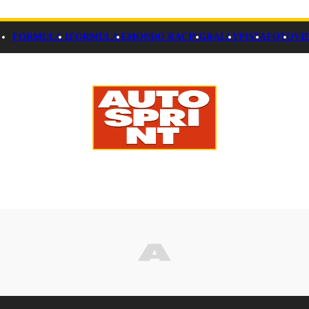
FORMULA 1
FORMULA E
MONDO RACING
RALLY
PISTA
FOTO
VI