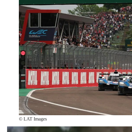
©
LAT Images