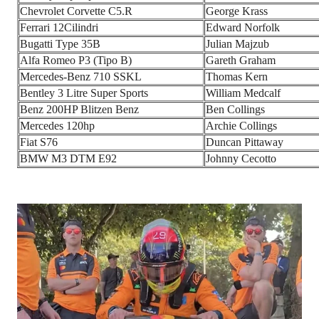
Chevrolet Corvette C5.R
George Krass
Ferrari 12Cilindri
Edward Norfolk
Bugatti Type 35B
Julian Majzub
Alfa Romeo P3 (Tipo B)
Gareth Graham
Mercedes-Benz 710 SSKL
Thomas Kern
Bentley 3 Litre Super Sports
William Medcalf
Benz 200HP Blitzen Benz
Ben Collings
Mercedes 120hp
Archie Collings
Fiat S76
Duncan Pittaway
BMW M3 DTM E92
Johnny Cecotto