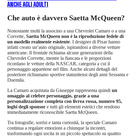
ANCHE AGLI ADULTI
Che auto è davvero Saetta McQueen?
Nonostante molti la associno a una Chevrolet Camaro o a una
Corvette,
Saetta McQueen non è la riproduzione fedele di
un modello realmente esistente
. I designer di Pixar hanno
infatti creato un’auto originale, ispirandosi a diverse vetture
americane. Il frontale richiama alcune generazioni della
Chevrolet Corvette, mentre la fiancata e le proporzioni
ricordano le vetture della NASCAR, categoria a cui il
personaggio appartiene nel film. Anche alcuni dettagli del
posteriore richiamano sportive statunitensi degli anni Sessanta e
Duemila.
La Camaro acquistata da Giuseppe rappresenta quindi
un
omaggio al celebre personaggio, grazie a una
personalizzazione completa con livrea rossa, numero 95,
loghi degli sponsor
e tutti gli elementi estetici che rendono
immediatamente riconoscibile Saetta McQueen.
Tra fotografie, sorrisi e tanta curiosità, la speciale Camaro
continua a regalare emozioni a chiunque la incontri,
trasformando ogni uscita in un piccolo spettacolo su quattro