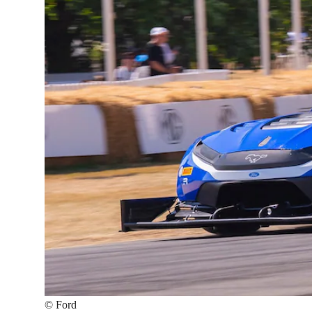
©
Ford