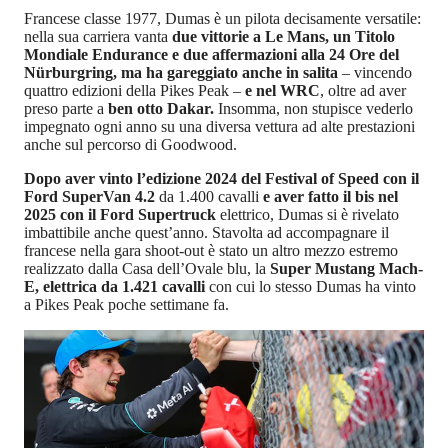
Francese classe 1977, Dumas è un pilota decisamente versatile:
nella sua carriera vanta
due vittorie a Le Mans, un Titolo
Mondiale Endurance e due affermazioni alla 24 Ore del
Nürburgring, ma ha gareggiato anche in salita
– vincendo
quattro edizioni della Pikes Peak –
e nel WRC
, oltre ad aver
preso parte a
ben otto Dakar.
Insomma, non stupisce vederlo
impegnato ogni anno su una diversa vettura ad alte prestazioni
anche sul percorso di Goodwood.
Dopo aver vinto l’edizione 2024 del Festival of Speed con il
Ford SuperVan 4.2
da 1.400 cavalli
e aver fatto il bis nel
2025 con il Ford Supertruck
elettrico, Dumas si è rivelato
imbattibile anche quest’anno. Stavolta ad accompagnare il
francese nella gara shoot-out è stato un altro mezzo estremo
realizzato dalla Casa dell’Ovale blu, la
Super Mustang Mach-
E, elettrica da 1.421 cavalli
con cui lo stesso Dumas ha vinto
a Pikes Peak poche settimane fa.