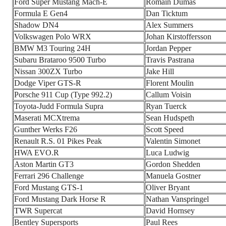
Ford Super Mustang Mach-E
Romain Dumas
Formula E Gen4
Dan Ticktum
Shadow DN4
Alex Summers
Volkswagen Polo WRX
Johan Kirstoffersson
BMW M3 Touring 24H
Jordan Pepper
Subaru Brataroo 9500 Turbo
Travis Pastrana
Nissan 300ZX Turbo
Jake Hill
Dodge Viper GTS-R
Florent Moulin
Porsche 911 Cup (Type 992.2)
Callum Voisin
Toyota-Judd Formula Supra
Ryan Tuerck
Maserati MCXtrema
Sean Hudspeth
Gunther Werks F26
Scott Speed
Renault R.S. 01 Pikes Peak
Valentin Simonet
HWA EVO.R
Luca Ludwig
Aston Martin GT3
Gordon Shedden
Ferrari 296 Challenge
Manuela Gostner
Ford Mustang GTS-1
Oliver Bryant
Ford Mustang Dark Horse R
Nathan Vanspringel
TWR Supercat
David Hornsey
Bentley Supersports
Paul Rees