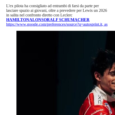
L'ex pilota ha consigliato ad entrambi di farsi da parte per
lasciare spazio ai giovani, oltre a prevedere per Lewis un 2026
in salita nel confronto diretto con Leclerc
HAMILTON
ALONSO
RALF SCHUMACHER
https://www.google.com/preferences/source?q=autosprint.it
,
as