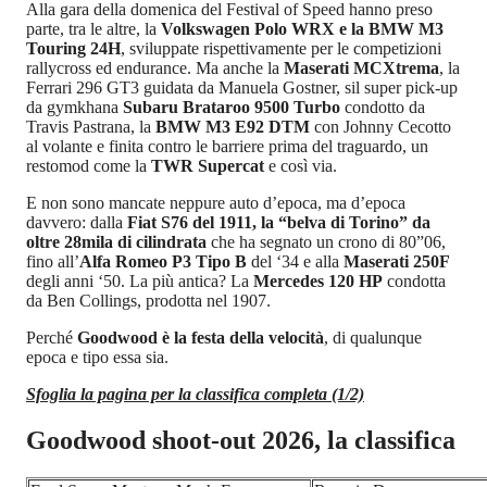
Alla gara della domenica del Festival of Speed hanno preso
parte, tra le altre, la
Volkswagen Polo WRX e la BMW M3
Touring 24H
, sviluppate rispettivamente per le competizioni
rallycross ed endurance. Ma anche la
Maserati MCXtrema
, la
Ferrari 296 GT3 guidata da Manuela Gostner, sil super pick-up
da gymkhana
Subaru Brataroo 9500 Turbo
condotto da
Travis Pastrana, la
BMW M3 E92 DTM
con Johnny Cecotto
al volante e finita contro le barriere prima del traguardo, un
restomod come la
TWR Supercat
e così via.
E non sono mancate neppure auto d’epoca, ma d’epoca
davvero: dalla
Fiat S76 del 1911, la “belva di Torino” da
oltre 28mila di cilindrata
che ha segnato un crono di 80”06,
fino all’
Alfa Romeo P3 Tipo B
del ‘34 e alla
Maserati 250F
degli anni ‘50. La più antica? La
Mercedes 120 HP
condotta
da Ben Collings, prodotta nel 1907.
Perché
Goodwood è la festa della velocità
, di qualunque
epoca e tipo essa sia.
Sfoglia la pagina per la classifica completa (1/2)
Goodwood shoot-out 2026, la classifica