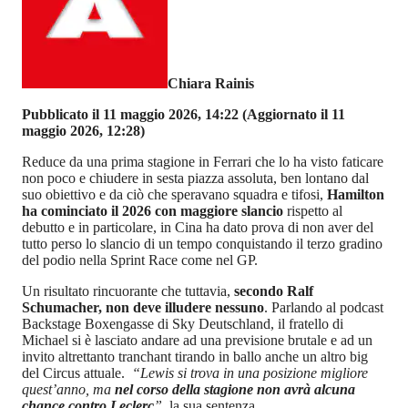
Chiara Rainis
Pubblicato il 11 maggio 2026, 14:22
(Aggiornato il 11
maggio 2026, 12:28)
Reduce da una prima stagione in Ferrari che lo ha visto faticare
non poco e chiudere in sesta piazza assoluta, ben lontano dal
suo obiettivo e da ciò che speravano squadra e tifosi,
Hamilton
ha cominciato il 2026 con maggiore slancio
rispetto al
debutto e in particolare, in Cina ha dato prova di non aver del
tutto perso lo slancio di un tempo conquistando il terzo gradino
del podio nella Sprint Race come nel GP.
Un risultato rincuorante che tuttavia,
secondo Ralf
Schumacher, non deve illudere nessuno
. Parlando al podcast
Backstage Boxengasse di Sky Deutschland, il fratello di
Michael si è lasciato andare ad una previsione brutale e ad un
invito altrettanto tranchant tirando in ballo anche un altro big
del Circus attuale.
“Lewis si trova in una posizione migliore
quest’anno, ma
nel corso della stagione non avrà alcuna
chance contro Leclerc
”
, la sua sentenza.