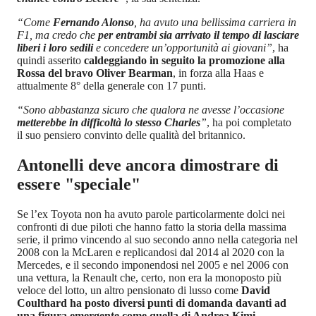
“Come
Fernando Alonso
, ha avuto una bellissima carriera in
F1, ma credo che
per entrambi sia arrivato il tempo di lasciare
liberi i loro sedili
e concedere un’opportunità ai giovani”
, ha
quindi asserito
caldeggiando in seguito la promozione alla
Rossa del bravo Oliver Bearman
, in forza alla Haas e
attualmente 8° della generale con 17 punti.
“Sono abbastanza sicuro che qualora ne avesse l’occasione
metterebbe in difficoltà lo stesso Charles
”
, ha poi completato
il suo pensiero convinto delle qualità del britannico.
Antonelli deve ancora dimostrare di
essere "speciale"
Se l’ex Toyota non ha avuto parole particolarmente dolci nei
confronti di due piloti che hanno fatto la storia della massima
serie, il primo vincendo al suo secondo anno nella categoria nel
2008 con la McLaren e replicandosi dal 2014 al 2020 con la
Mercedes, e il secondo imponendosi nel 2005 e nel 2006 con
una vettura, la Renault che, certo, non era la monoposto più
veloce del lotto, un altro pensionato di lusso come
David
Coulthard ha posto diversi punti di domanda davanti ad
una figura emergente come quella di Andrea Kimi