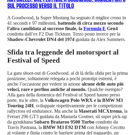
SUL PROCESSO VERSO IL TITOLO
A Goodwood, la Super Mustang ha segnato il miglior crono in
41 secondi e 97 millesimi,
battendo di circa mezzo secondo
l’altra candidata al successo finale, la
Formula E
Gen4
condotta dall’ex F2 Dan Ticktum. Terzo posto invece per la
Shadow-Chevrolet DN4 del 1974
guidata da Alex Summers.
Sfida tra leggende del motorsport al
Festival of Speed
La gara shoot-out di Goodwood, al di là della sfida per la prima
posizione, solitamente relegata a pochi prototipi estremi, è
anche l’occasione per vedere in azione
alcune delle auto più
veloci, rare e perfino antiche al mondo.
Qualche esempio?
Alla gara della domenica del Festival of Speed hanno preso
parte, tra le altre, la
Volkswagen Polo WRX e la BMW M3
Touring 24H
, sviluppate rispettivamente per le competizioni
rallycross ed endurance. Ma anche la
Maserati MCXtrema
, la
Ferrari 296 GT3 guidata da Manuela Gostner, sil super pick-up
da gymkhana
Subaru Brataroo 9500 Turbo
condotto da
Travis Pastrana, la
BMW M3 E92 DTM
con Johnny Cecotto
al volante e finita contro le barriere prima del traguardo, un