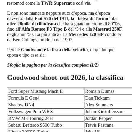
restomod come la
TWR Supercat
e così via.
E non sono mancate neppure auto d’epoca, ma d’epoca
davvero: dalla
Fiat S76 del 1911, la “belva di Torino” da
oltre 28mila di cilindrata
che ha segnato un crono di 80”06,
fino all’
Alfa Romeo P3 Tipo B
del ‘34 e alla
Maserati 250F
degli anni ‘50. La più antica? La
Mercedes 120 HP
condotta
da Ben Collings, prodotta nel 1907.
Perché
Goodwood è la festa della velocità
, di qualunque
epoca e tipo essa sia.
Sfoglia la pagina per la classifica completa (1/2)
Goodwood shoot-out 2026, la classifica
Ford Super Mustang Mach-E
Romain Dumas
Formula E Gen4
Dan Ticktum
Shadow DN4
Alex Summers
Volkswagen Polo WRX
Johan Kirstoffersson
BMW M3 Touring 24H
Jordan Pepper
Subaru Brataroo 9500 Turbo
Travis Pastrana
Nissan 300ZX Turbo
Jake Hill