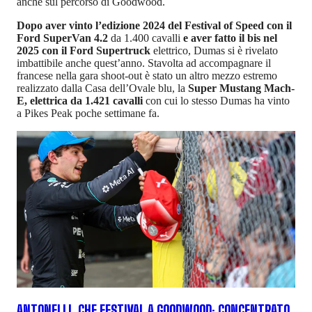
anche sul percorso di Goodwood.
Dopo aver vinto l’edizione 2024 del Festival of Speed con il
Ford SuperVan 4.2
da 1.400 cavalli
e aver fatto il bis nel
2025 con il Ford Supertruck
elettrico, Dumas si è rivelato
imbattibile anche quest’anno. Stavolta ad accompagnare il
francese nella gara shoot-out è stato un altro mezzo estremo
realizzato dalla Casa dell’Ovale blu, la
Super Mustang Mach-
E, elettrica da 1.421 cavalli
con cui lo stesso Dumas ha vinto
a Pikes Peak poche settimane fa.
ANTONELLI, CHE FESTIVAL A GOODWOOD: CONCENTRATO