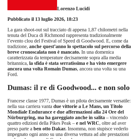
Lorenzo Lucidi
Pubblicato il 13 luglio 2026, 18:23
La gara shoot-out sul tracciato di appena 1,87 chilometri nella
tenuta del Duca di Richmond rappresenta tradizionalmente
l’evento clou del Festival of Speed di Goodwood. E, come da
tradizione,
anche quest’anno lo spettacolo sul percorso della
breve cronoscalata non è mancato.
In una domenica
caratterizzata da temperature decisamente sopra alla media
britannica,
la sfida è stata serratissima e ha visto emergere
ancora una volta Romain Dumas
, ancora una volta su una
Ford.
Dumas: il re di Goodwood... e non solo
Francese classe 1977, Dumas è un pilota decisamente versatile:
nella sua carriera vanta
due vittorie a Le Mans, un Titolo
Mondiale Endurance e due affermazioni alla 24 Ore del
Nürburgring, ma ha gareggiato anche in salita
– vincendo
quattro edizioni della Pikes Peak –
e nel WRC
, oltre ad aver
preso parte a
ben otto Dakar.
Insomma, non stupisce vederlo
impegnato ogni anno su una diversa vettura ad alte prestazioni