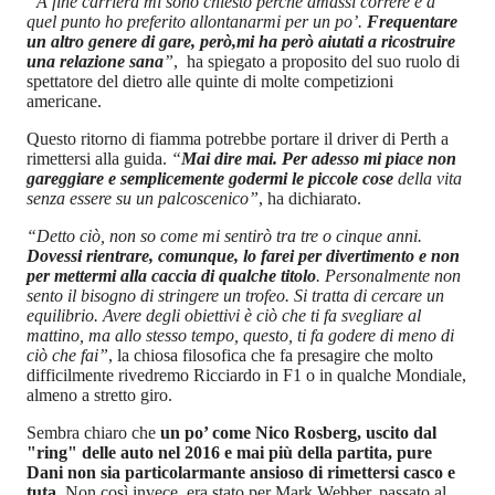
“A fine carriera mi sono chiesto perché amassi correre e a
quel punto ho preferito allontanarmi per un po’.
Frequentare
un altro genere di gare, però,mi ha però aiutati a ricostruire
una relazione sana
”
, ha spiegato a proposito del suo ruolo di
spettatore del dietro alle quinte di molte competizioni
americane.
Questo ritorno di fiamma potrebbe portare il driver di Perth a
rimettersi alla guida.
“
Mai dire mai. Per adesso mi piace non
gareggiare e semplicemente godermi le piccole cose
della vita
senza essere su un palcoscenico”
, ha dichiarato.
“Detto ciò, non so come mi sentirò tra tre o cinque anni.
Dovessi rientrare, comunque, lo farei per divertimento e non
per mettermi alla caccia di qualche titolo
. Personalmente non
sento il bisogno di stringere un trofeo. Si tratta di cercare un
equilibrio. Avere degli obiettivi è ciò che ti fa svegliare al
mattino, ma allo stesso tempo, questo, ti fa godere di meno di
ciò che fai”
, la chiosa filosofica che fa presagire che molto
difficilmente rivedremo Ricciardo in F1 o in qualche Mondiale,
almeno a stretto giro.
Sembra chiaro che
un po’ come Nico Rosberg, uscito dal
"ring" delle auto nel 2016 e mai più della partita, pure
Dani non sia particolarmante ansioso di rimettersi casco e
tuta
. Non così invece, era stato per Mark Webber, passato al