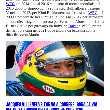
WEC
nel 2014 fino al 2016 con tanto di trionfo mondiale nel
2015 dopo lo strappo con la solita Red Bull, allora a trazione
Vettel, nel 2013, per Kimi Raikkonen, trasferitosi nel
WRC
nel
2009 e poi tornato nel Circus alla Lotus nel 2012 per affrontare
ancora dieci stagioni, o ancora per Fernando Alonso, fuori dalla
F1 nel 2018 e poi girovago tra IndyCar,
Dakar
e WEC, prima
del rientro a casa nel 2021 dove ancora dà battaglia con la
difficile Aston Martin.
JACQUES VILLENEUVE TORNA A CORRERE, SARÀ AL VIA
DEL PRIMO ROUND DELLA PORSCHE SUPERCUP