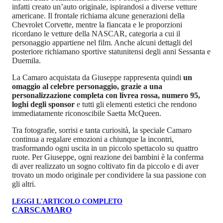
infatti creato un’auto originale, ispirandosi a diverse vetture
americane. Il frontale richiama alcune generazioni della
Chevrolet Corvette, mentre la fiancata e le proporzioni
ricordano le vetture della NASCAR, categoria a cui il
personaggio appartiene nel film. Anche alcuni dettagli del
posteriore richiamano sportive statunitensi degli anni Sessanta e
Duemila.
La Camaro acquistata da Giuseppe rappresenta quindi
un
omaggio al celebre personaggio, grazie a una
personalizzazione completa con livrea rossa, numero 95,
loghi degli sponsor
e tutti gli elementi estetici che rendono
immediatamente riconoscibile Saetta McQueen.
Tra fotografie, sorrisi e tanta curiosità, la speciale Camaro
continua a regalare emozioni a chiunque la incontri,
trasformando ogni uscita in un piccolo spettacolo su quattro
ruote. Per Giuseppe, ogni reazione dei bambini è la conferma
di aver realizzato un sogno coltivato fin da piccolo e di aver
trovato un modo originale per condividere la sua passione con
gli altri.
LEGGI L'ARTICOLO COMPLETO
CARS
CAMARO