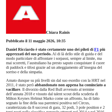
Chiara Rainis
Pubblicato il 11 maggio 2026, 10:35
Daniel Ricciardo è stato certamente uno dei piloti di
F1
più
apprezzati del suo periodo.
Al di là dello stile di guida e del
modo particolare di affrontare i sorpassi, sempre al limite, ma
mai scorretti, l’australiano ha presto saputo conquistare il cuore
di paddock e tifosi grazie ad un atteggiamento all’insegna del
sorriso e della simpatia.
Amato dunque su più livelli sin dal suo esordio con la HRT nel
2011, è stato però
abbandonato non appena ha cominciato a
vacillare
. Il divorzio dalla Red Bull avvenuto al termine
dell’annata 2018 e vissuto dal talent scout della scuderia di
Milton Keynes Helmut Marko come un affronto, ha di fatto
segnato la fine della sua parentesi positiva nel Circus,
caratterizzata da 8 successi di gara, 32 podi, 3 pole position e 2
terzi posti nella classifica generale ottenuti nel 2014 e nel 2016.