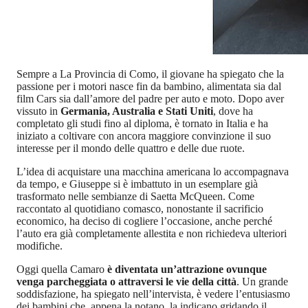
Sempre a La Provincia di Como, il giovane ha spiegato che la
passione per i motori nasce fin da bambino, alimentata sia dal
film Cars sia dall’amore del padre per auto e moto. Dopo aver
vissuto in
Germania, Australia e Stati Uniti
, dove ha
completato gli studi fino al diploma, è tornato in Italia e ha
iniziato a coltivare con ancora maggiore convinzione il suo
interesse per il mondo delle quattro e delle due ruote.
L’idea di acquistare una macchina americana lo accompagnava
da tempo, e Giuseppe si è imbattuto in un esemplare già
trasformato nelle sembianze di Saetta McQueen. Come
raccontato al quotidiano comasco, nonostante il sacrificio
economico, ha deciso di cogliere l’occasione, anche perché
l’auto era già completamente allestita e non richiedeva ulteriori
modifiche.
Oggi quella Camaro
è diventata un’attrazione ovunque
venga parcheggiata o attraversi le vie della città
. Un grande
soddisfazione, ha spiegato nell’intervista, è vedere l’entusiasmo
dei bambini che, appena la notano, la indicano gridando il