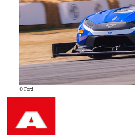
©
Ford