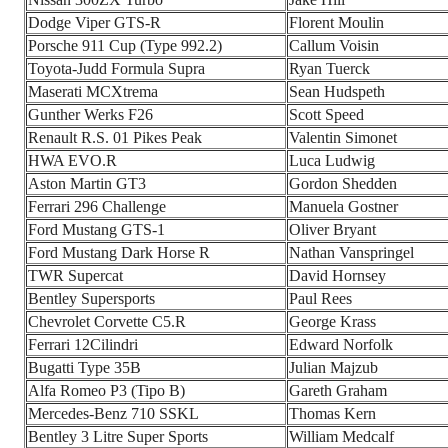
Dodge Viper GTS-R
Florent Moulin
Porsche 911 Cup (Type 992.2)
Callum Voisin
Toyota-Judd Formula Supra
Ryan Tuerck
Maserati MCXtrema
Sean Hudspeth
Gunther Werks F26
Scott Speed
Renault R.S. 01 Pikes Peak
Valentin Simonet
HWA EVO.R
Luca Ludwig
Aston Martin GT3
Gordon Shedden
Ferrari 296 Challenge
Manuela Gostner
Ford Mustang GTS-1
Oliver Bryant
Ford Mustang Dark Horse R
Nathan Vanspringel
TWR Supercat
David Hornsey
Bentley Supersports
Paul Rees
Chevrolet Corvette C5.R
George Krass
Ferrari 12Cilindri
Edward Norfolk
Bugatti Type 35B
Julian Majzub
Alfa Romeo P3 (Tipo B)
Gareth Graham
Mercedes-Benz 710 SSKL
Thomas Kern
Bentley 3 Litre Super Sports
William Medcalf